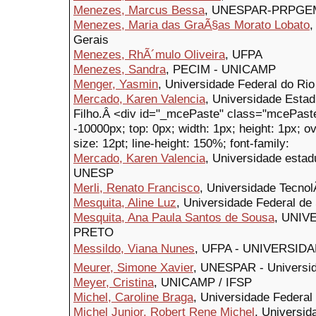
Menezes, Marcus Bessa
, UNESPAR-PRPGE
Menezes, Maria das GraÃ§as Morato Lobato
,
Gerais
Menezes, RhÃ´mulo Oliveira
, UFPA
Menezes, Sandra
, PECIM - UNICAMP
Menger, Yasmin
, Universidade Federal do Ri
Mercado, Karen Valencia
, Universidade Estad
Filho.Â <div id="_mcePaste" class="mcePaste" 
-10000px; top: 0px; width: 1px; height: 1px; o
size: 12pt; line-height: 150%; font-family:
Mercado, Karen Valencia
, Universidade estadu
UNESP
Merli, Renato Francisco
, Universidade Tecno
Mesquita, Aline Luz
, Universidade Federal de
Mesquita, Ana Paula Santos de Sousa
, UNI
PRETO
Messildo, Viana Nunes
, UFPA - UNIVERSID
Meurer, Simone Xavier
, UNESPAR - Universid
Meyer, Cristina
, UNICAMP / IFSP
Michel, Caroline Braga
, Universidade Federal
Michel Junior, Robert Rene Michel
, Universid