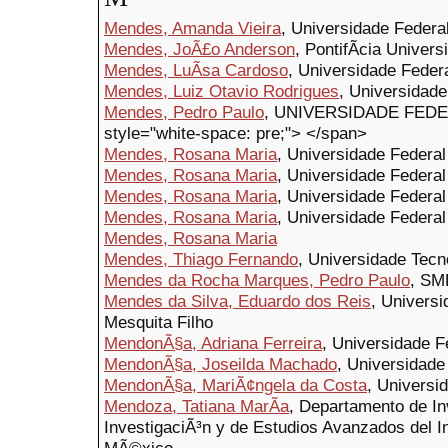
Mendes, Amanda Vieira
, Universidade Federa
Mendes, JoÃ£o Anderson
, PontifÃ­cia Univer
Mendes, LuÃ­sa Cardoso
, Universidade Feder
Mendes, Luiz Otavio Rodrigues
, Universidad
Mendes, Pedro Paulo
, UNIVERSIDADE FEDE
style="white-space: pre;"> </span>
Mendes, Rosana Maria
, Universidade Federa
Mendes, Rosana Maria
, Universidade Federal
Mendes, Rosana Maria
, Universidade Federal
Mendes, Rosana Maria
, Universidade Federal
Mendes, Rosana Maria
Mendes, Thiago Fernando
, Universidade Tecn
Mendes da Rocha Marques, Pedro Paulo
, SM
Mendes da Silva, Eduardo dos Reis
, Universi
Mesquita Filho
MendonÃ§a, Adriana Ferreira
, Universidade F
MendonÃ§a, Joseilda Machado
, Universidad
MendonÃ§a, MariÃ¢ngela da Costa
, Universi
Mendoza, Tatiana MarÃ­a
, Departamento de In
InvestigaciÃ³n y de Estudios Avanzados del In