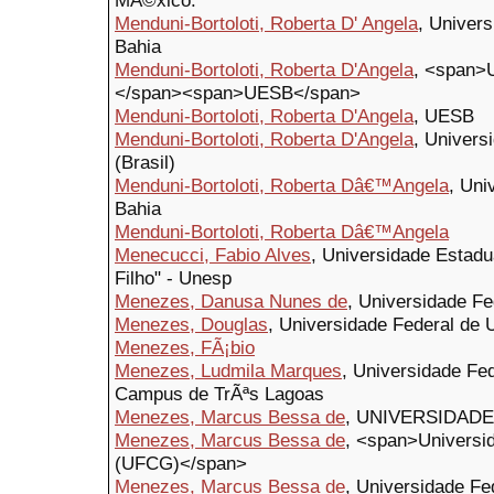
MÃ©xico.
Menduni-Bortoloti, Roberta D' Angela
, Univer
Bahia
Menduni-Bortoloti, Roberta D'Angela
, <span>U
</span><span>UESB</span>
Menduni-Bortoloti, Roberta D'Angela
, UESB
Menduni-Bortoloti, Roberta D'Angela
, Univers
(Brasil)
Menduni-Bortoloti, Roberta Dâ€™Angela
, Uni
Bahia
Menduni-Bortoloti, Roberta Dâ€™Angela
Menecucci, Fabio Alves
, Universidade Estadu
Filho" - Unesp
Menezes, Danusa Nunes de
, Universidade F
Menezes, Douglas
, Universidade Federal de 
Menezes, FÃ¡bio
Menezes, Ludmila Marques
, Universidade Fe
Campus de TrÃªs Lagoas
Menezes, Marcus Bessa de
, UNIVERSIDAD
Menezes, Marcus Bessa de
, <span>Universi
(UFCG)</span>
Menezes, Marcus Bessa de
, Universidade F