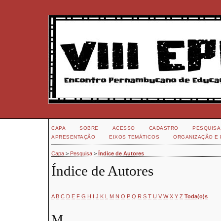
CAPA
SOBRE
ACESSO
CADASTRO
PESQUISA
APRESENTAÇÃO
EIXOS TEMÁTICOS
ORGANIZAÇÃO E 
Capa
>
Pesquisa
>
Índice de Autores
Índice de Autores
A
B
C
D
E
F
G
H
I
J
K
L
M
N
O
P
Q
R
S
T
U
V
W
X
Y
Z
Toda(o)s
M