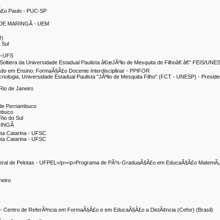
 SÃ£o Paulo - PUC-SP
DE MARINGÃ - UEM
J)
 Sul
pe-UFS
 Soltiera da Universidade Estadual Paulista â€œJÃºlio de Mesquita de Filhoâ€ â€“ FEIS/UNE
o em Ensino: FormaÃ§Ã£o Docente Interdisciplinar - PPIFOR
cnologia, Universidade Estadual Paulista "JÃºlio de Mesquita Filho" (FCT - UNESP) - Preside
Rio de Janeiro
l de Pernambuco
ambuco
Rio do Sul
INGÃ
nta Catarina - UFSC
nta Catarina - UFSC
deral de Pelotas - UFPEL</p><p>Programa de PÃ³s-GraduaÃ§Ã£o em EducaÃ§Ã£o MatemÃ¡t
neiro
fes) - Centro de ReferÃªncia em FormaÃ§Ã£o e em EducaÃ§Ã£o a DistÃ¢ncia (Cefor) (Brasil)