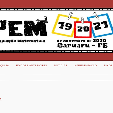
QUISA
EDIÇÕES ANTERIORES
NOTÍCIAS
APRESENTAÇÃO
EIXOS
)s