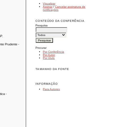
Visualizar
Assinar
/
Cancelar assinatura de
notificações
CONTEÚDO DA CONFERÊNCIA
Pesquisa
SP.
nte Prudente -
Procurar
Por Conferência
Por Autor
Por título
TAMANHO DA FONTE
INFORMAÇÃO
Para Autores
ica -