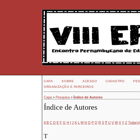
CAPA
SOBRE
ACESSO
CADASTRO
PES
ORGANIZAÇÃO E PARCEIROS
Capa
>
Pesquisa
>
Índice de Autores
Índice de Autores
A
B
C
D
E
F
G
H
I
J
K
L
M
N
O
P
Q
R
S
T
U
V
W
X
Y
Z
Toda(o
T