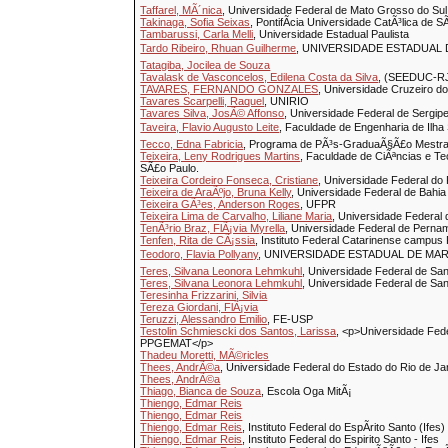
Taffarel, MÃ´nica
, Universidade Federal de Mato Grosso do Sul
Takinaga, Sofia Seixas
, PontifÃ­cia Universidade CatÃ³lica de
Tambarussi, Carla Melli
, Universidade Estadual Paulista
Tardo Ribeiro, Rhuan Guilherme
, UNIVERSIDADE ESTADUAL 
Tatagiba, Jocilea de Souza
Tavalask de Vasconcelos, Edilena Costa da Silva
, (SEEDUC-R
TAVARES, FERNANDO GONZALES
, Universidade Cruzeiro do
Tavares Scarpelli, Raquel
, UNIRIO
Tavares Silva, JosÃ© Affonso
, Universidade Federal de Sergi
Taveira, Flavio Augusto Leite
, Faculdade de Engenharia de Ilha
Tecco, Edna Fabricia
, Programa de PÃ³s-GraduaÃ§Ã£o Mestrad
Teixeira, Leny Rodrigues Martins
, Faculdade de CiÃªncias e Te
SÃ£o Paulo.
Teixeira Cordeiro Fonseca, Cristiane
, Universidade Federal do 
Teixeira de AraÃºjo, Bruna Kelly
, Universidade Federal de Bahia
Teixeira GÃ³es, Anderson Roges
, UFPR
Teixeira Lima de Carvalho, Liliane Maria
, Universidade Federa
TenÃ³rio Braz, FlÃ¡via Myrella
, Universidade Federal de Pern
Tenfen, Rita de CÃ¡ssia
, Instituto Federal Catarinense campus 
Teodoro, Flavia Pollyany
, UNIVERSIDADE ESTADUAL DE MAR
Teres, Silvana Leonora Lehmkuhl
, Universidade Federal de Sa
Teres, Silvana Leonora Lehmkuhl
, Universidade Federal de Sa
Teresinha Frizzarini, Silvia
Tereza Giordani, FlÃ¡via
Teruzzi, Alessandro Emilio
, FE-USP
Testolin Schmiescki dos Santos, Larissa
, <p>Universidade Fe
PPGEMAT</p>
Thadeu Moretti, MÃ©ricles
Thees, AndrÃ©a
, Universidade Federal do Estado do Rio de Ja
Thees, AndrÃ©a
Thiago, Bianca de Souza
, Escola Oga MitÃ¡
Thiengo, Edmar Reis
Thiengo, Edmar Reis
Thiengo, Edmar Reis
, Instituto Federal do EspÃ­rito Santo (I
Thiengo, Edmar Reis
, Instituto Federal do Espirito Santo - Ifes