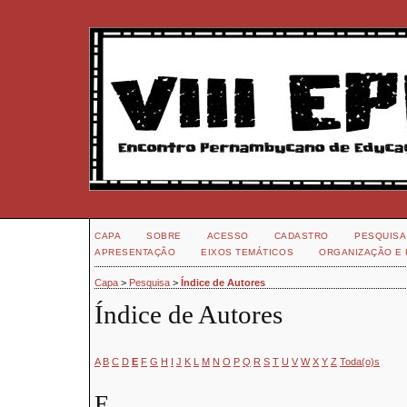
CAPA
SOBRE
ACESSO
CADASTRO
PESQUISA
APRESENTAÇÃO
EIXOS TEMÁTICOS
ORGANIZAÇÃO E 
Capa
>
Pesquisa
>
Índice de Autores
Índice de Autores
A
B
C
D
E
F
G
H
I
J
K
L
M
N
O
P
Q
R
S
T
U
V
W
X
Y
Z
Toda(o)s
E