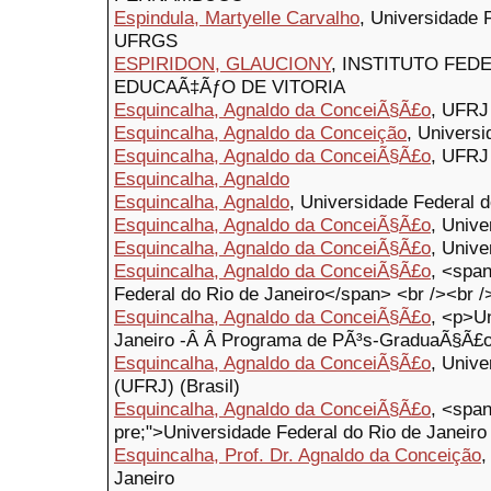
Espindula, Martyelle Carvalho
, Universidade 
UFRGS
ESPIRIDON, GLAUCIONY
, INSTITUTO FED
EDUCAÃ‡ÃƒO DE VITORIA
Esquincalha, Agnaldo da ConceiÃ§Ã£o
, UFRJ
Esquincalha, Agnaldo da Conceição
, Universi
Esquincalha, Agnaldo da ConceiÃ§Ã£o
, UFRJ
Esquincalha, Agnaldo
Esquincalha, Agnaldo
, Universidade Federal d
Esquincalha, Agnaldo da ConceiÃ§Ã£o
, Unive
Esquincalha, Agnaldo da ConceiÃ§Ã£o
, Unive
Esquincalha, Agnaldo da ConceiÃ§Ã£o
, <span
Federal do Rio de Janeiro</span> <br /><br />
Esquincalha, Agnaldo da ConceiÃ§Ã£o
, <p>Un
Janeiro -Â Â Programa de PÃ³s-GraduaÃ§Ã£o
Esquincalha, Agnaldo da ConceiÃ§Ã£o
, Unive
(UFRJ) (Brasil)
Esquincalha, Agnaldo da ConceiÃ§Ã£o
, <span
pre;">Universidade Federal do Rio de Janeiro
Esquincalha, Prof. Dr. Agnaldo da Conceição
,
Janeiro