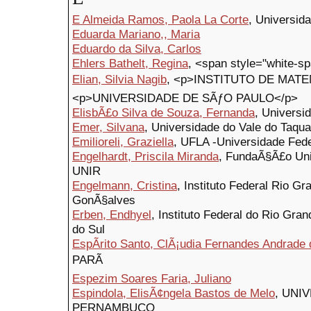
E Almeida Ramos, Paola La Corte
, Universid
Eduarda Mariano,, Maria
Eduardo da Silva, Carlos
Ehlers Bathelt, Regina
, <span style="white-s
Elian, Silvia Nagib
, <p>INSTITUTO DE MATEM
<p>UNIVERSIDADE DE SÃƒO PAULO</p>
ElisbÃ£o Silva de Souza, Fernanda
, Universi
Emer, Silvana
, Universidade do Vale do Taqua
Emilioreli, Graziella
, UFLA -Universidade Fede
Engelhardt, Priscila Miranda
, FundaÃ§Ã£o Uni
UNIR
Engelmann, Cristina
, Instituto Federal Rio G
GonÃ§alves
Erben, Endhyel
, Instituto Federal do Rio Gr
do Sul
EspÃ­rito Santo, ClÃ¡udia Fernandes Andrade 
PARÃ
Espezim Soares Faria, Juliano
Espindola, ElisÃ¢ngela Bastos de Melo
, UNI
PERNAMBUCO