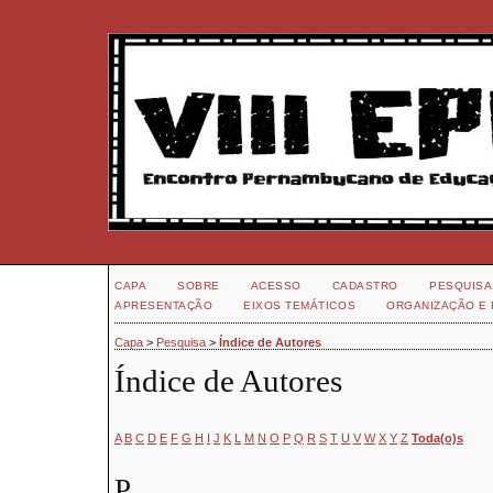
CAPA
SOBRE
ACESSO
CADASTRO
PESQUISA
APRESENTAÇÃO
EIXOS TEMÁTICOS
ORGANIZAÇÃO E 
Capa
>
Pesquisa
>
Índice de Autores
Índice de Autores
A
B
C
D
E
F
G
H
I
J
K
L
M
N
O
P
Q
R
S
T
U
V
W
X
Y
Z
Toda(o)s
P