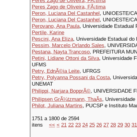
Peres Zago de Oliveira, FÃ¡tima
Peres Zago de Oliveira, FÃ¡tima
Peron, Luciana Del Castanhel
, UNIOESTE/C
Peron, Luciana Del Castanhel
, UNIOESTE/C
Perovano, Ana Paula
, Universidade Estadual P
Pertile, Karine
Pescini, Ana Eliza
, Universidade Estadual d
Pessim, Marcelo Orlando Sales
, UNIVERSI
Pestana, Nayta Trancoso
, PREFEITURA MUN
Petini, Lidiane Ottoni da Silva
, Universidade 
UFMS
Petry, EdnÃ©ia Leite
, UFRGS
Petry, Polyanna Possani da Costa
, Universid
UNEMAT
Philippi, Narjara BopprÃ©
, UNIVERSIDADE 
Philipsen GrÃ¼tzmann, ThaÃ­s
, Universidade
Philot, Juliana Martins
, PUCSP e Instituto Ma
1751 a 1800 de 2594
itens
<<
<
21
22
23
24
25
26
27
28
29
30
31