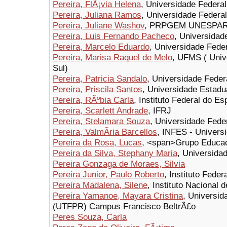
Pereira, FlÃ¡via Helena
, Universidade Federal
Pereira, Juliana Ramos
, Universidade Federal
Pereira, Juliane Washov
, PRPGEM UNESPA
Pereira, Luis Fernando Pacheco
, Universida
Pereira, Marcelo Eduardo
, Universidade Fed
Pereira, Marisa Raquel de Melo
, UFMS ( Univ
Sul)
Pereira, Patricia Sandalo
, Universidade Feder
Pereira, Priscila Santos
, Universidade Estadua
Pereira, RÃºbia Carla
, Instituto Federal do Es
Pereira, Scarlett Andrade
, IFRJ
Pereira, Stelamara Souza
, Universidade Fede
Pereira, ValmÃ­ria Barcellos
, INFES - Univers
Pereira da Rosa, Lucas
, <span>Grupo Educa
Pereira da Silva, Stephany Maria
, Universida
Pereira Gonzaga de Moraes, Silvia
Pereira Junior, Paulo Roberto
, Instituto Fede
Pereira Madalena, Silene
, Instituto Nacional
Pereira Yamanoe, Mayara Cristina
, Universid
(UTFPR) Campus Francisco BeltrÃ£o
Peres Souza, Carla