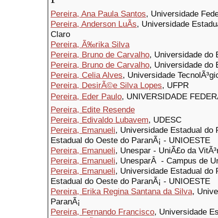
Pereira, Ana Paula Santos
, Universidade Fede
Pereira, Anderson LuÃ­s
, Universidade Estad
Claro
Pereira, Ã‰rika Silva
Pereira, Bruno de Carvalho
, Universidade do 
Pereira, Bruno de Carvalho
, Universidade do 
Pereira, Celia Alves
, Universidade TecnolÃ³gi
Pereira, DesirÃ©e Silva Lopes
, UFPR
Pereira, Eder Paulo
, UNIVERSIDADE FEDER
Pereira, Edite Resende
Pereira, Edivaldo Lubavem
, UDESC
Pereira, Emanueli
, Universidade Estadual d
Estadual do Oeste do ParanÃ¡ - UNIOESTE
Pereira, Emanueli
, Unespar - UniÃ£o da VitÃ³r
Pereira, Emanueli
, UnesparÂ - Campus de Un
Pereira, Emanueli
, Universidade Estadual d
Estadual do Oeste do ParanÃ¡ - UNIOESTE
Pereira, Erika Regina Santana da Silva
, Univ
ParanÃ¡
Pereira, Fernando Francisco
, Universidade E