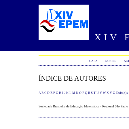
XIV 
CAPA
SOBRE
AC
ÍNDICE DE AUTORES
A
B
C
D
E
F
G
H
I
J
K
L
M
N
O
P
Q
R
S
T
U
V
W
X
Y
Z
Toda(o)s
Sociedade Brasileira de Educação Matemática - Regional São Paul