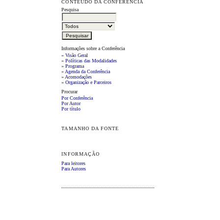
CONTEÚDO DA CONFERÊNCIA
Pesquisa
Informações sobre a Conferência
»
Visão Geral
»
Políticas das Modalidades
»
Programa
»
Agenda da Conferência
»
Acomodações
»
Organização e Parceiros
Procurar
Por Conferência
Por Autor
Por título
TAMANHO DA FONTE
INFORMAÇÃO
Para leitores
Para Autores