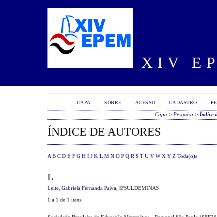
XIV E
CAPA
SOBRE
ACESSO
CADASTRO
PE
Capa
>
Pesquisa
>
Índice 
ÍNDICE DE AUTORES
A
B
C
D
E
F
G
H
I
J
K
L
M
N
O
P
Q
R
S
T
U
V
W
X
Y
Z
Toda(o)s
L
Leite, Gabriela Fernanda Paiva
, IFSULDEMINAS
1 a 1 de 1 itens