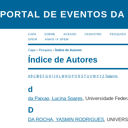
PORTAL DE EVENTOS DA
CAPA
SOBRE
ACESSO
CADASTRO
PESQUISA
SPEM
ANAIS IX SPEM
Capa
>
Pesquisa
>
Índice de Autores
Índice de Autores
A
B
C
D
E
F
G
H
I
J
K
L
M
N
O
P
Q
R
S
T
U
V
W
X
Y
Z
Toda(o)s
d
da Paixao, Lucina Soares
, Universidade Feder
D
DA ROCHA, YASMIN RODRIGUES
, UNIVER