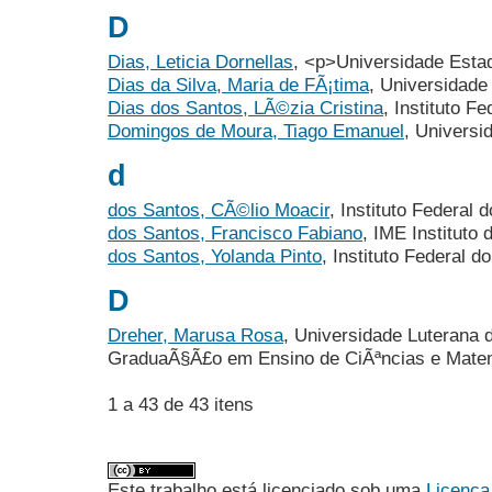
D
Dias, Leticia Dornellas
, <p>Universidade Esta
Dias da Silva, Maria de FÃ¡tima
, Universidade
Dias dos Santos, LÃ©zia Cristina
, Instituto Fe
Domingos de Moura, Tiago Emanuel
, Universi
d
dos Santos, CÃ©lio Moacir
, Instituto Federal d
dos Santos, Francisco Fabiano
, IME Instituto
dos Santos, Yolanda Pinto
, Instituto Federal d
D
Dreher, Marusa Rosa
, Universidade Luterana 
GraduaÃ§Ã£o em Ensino de CiÃªncias e Matem
1 a 43 de 43 itens
Este trabalho está licenciado sob uma
Licença