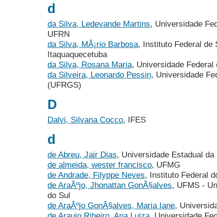
d
da Silva, Ledevande Martins
, Universidade Fe
UFRN
da Silva, MÃ¡rio Barbosa
, Instituto Federal d
Itaquaquecetuba
da Silva, Rosana Maria
, Universidade Federa
da Silveira, Leonardo Pessin
, Universidade Fe
(UFRGS)
D
Dalvi, Silvana Cocco
, IFES
d
de Abreu, Jair Dias
, Universidade Estadual da
de almeida, wester francisco
, UFMG
de Andrade, Filyppe Neves
, Instituto Federal d
de AraÃºjo, Jhonattan GonÃ§alves
, UFMS - Un
do Sul
de AraÃºjo GonÃ§alves, Maria Iane
, Universid
de Araujo Ribeiro, Ana Luiza
, Universidade Fe