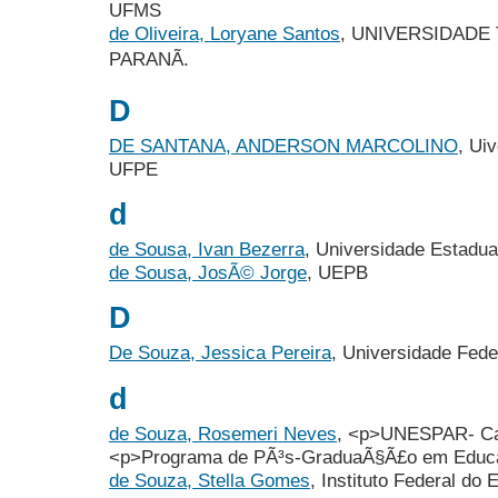
UFMS
de Oliveira, Loryane Santos
, UNIVERSIDADE
PARANÃ.
D
DE SANTANA, ANDERSON MARCOLINO
, Ui
UFPE
d
de Sousa, Ivan Bezerra
, Universidade Estadua
de Sousa, JosÃ© Jorge
, UEPB
D
De Souza, Jessica Pereira
, Universidade Fede
d
de Souza, Rosemeri Neves
, <p>UNESPAR- C
<p>Programa de PÃ³s-GraduaÃ§Ã£o em Educ
de Souza, Stella Gomes
, Instituto Federal do 