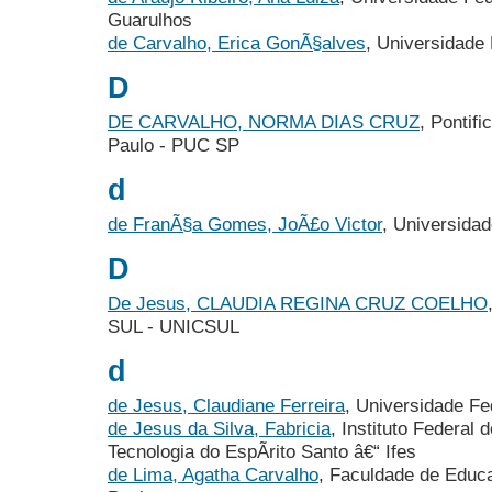
Guarulhos
de Carvalho, Erica GonÃ§alves
, Universidade
D
DE CARVALHO, NORMA DIAS CRUZ
, Pontif
Paulo - PUC SP
d
de FranÃ§a Gomes, JoÃ£o Victor
, Universida
D
De Jesus, CLAUDIA REGINA CRUZ COELHO
SUL - UNICSUL
d
de Jesus, Claudiane Ferreira
, Universidade Fe
de Jesus da Silva, Fabricia
, Instituto Federal
Tecnologia do EspÃ­rito Santo â€“ Ifes
de Lima, Agatha Carvalho
, Faculdade de Educ