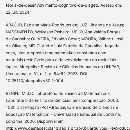
teoria-de-desenvolvimento-cognitivo-de-piaget/
. Acesso em:
22 jun. 2024.
ARAÚJO, Fabiana Maria Rodrigues de; LUZ, Jirlande de Jesus;
NASCIMENTO, Welkeson Pinheiro; MELO, Ana Valéria Borges
de Carvalho; OLIVEIRA, Edvaldo César; MOURA, Wilbertt José
de Oliveira; MELO, André Luiz Ferreira de Carvalho. Jogo da
onça, uma proposta etnomatemática construída com
materiais recicláveis para o desenvolvimento do raciocínio
lógico. Akrópolis - Revista de Ciências Humanas da UNIPAR,
Umuarama, v. 31, n. 1, p. 54-62, 2023. DOI:
10.25110/akropolis.v30i2-004.
BENINI, M.B.C. Laboratório de Ensino de Matemática e
Laboratório de Ensino de Ciências: uma comparação. 2006.
108f. Dissertação (Pós-Graduação em Ensino de Ciências e
Educação Matemática) - Universidade Estadual de Londrina,
Londrina, 2006. Disponível em:
http://www.gestaoescolar.diaadia.pr.gov.br/arquivos/File/produc