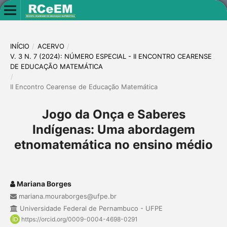
INÍCIO
/
ACERVO
/
V. 3 N. 7 (2024): NÚMERO ESPECIAL - II ENCONTRO CEARENSE
DE EDUCAÇÃO MATEMÁTICA
/
II Encontro Cearense de Educação Matemática
Jogo da Onça e Saberes
Indígenas: Uma abordagem
etnomatemática no ensino médio
Mariana Borges
mariana.mouraborges@ufpe.br
Universidade Federal de Pernambuco - UFPE
https://orcid.org/0009-0004-4698-0291