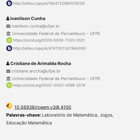
http://lattes.cnpq.br/1844132984519339
Ivanilson Cunha
ivanilson.cunha@ufpe.br
Universidade Federal de Pernambuco - UFPE
https://orcid.org/0009-0006-7335-0521
http://lattes.cnpq.br/4747301307844093
Cristiane de Arimatéa Rocha
cristiane.arocha@ufpe.br
Universidade Federal de Pernambuco - UFPE
https://orcid.org/0000-0002-4598-2074
10.56938/rceem.v3i8.4100
Palavras-chave:
Laboratório de Matemática, Jogos,
Educação Matemática