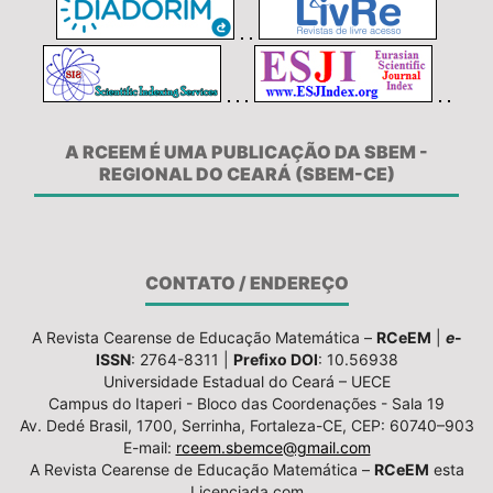
A RCEEM É UMA PUBLICAÇÃO DA SBEM -
REGIONAL DO CEARÁ (SBEM-CE)
CONTATO / ENDEREÇO
A Revista Cearense de Educação Matemática –
RCeEM
|
e
-
ISSN
: 2764-8311 |
Prefixo DOI
: 10.56938
Universidade Estadual do Ceará – UECE
Campus do Itaperi - Bloco das Coordenações - Sala 19
Av. Dedé Brasil, 1700, Serrinha, Fortaleza-CE, CEP: 60740–903
E-mail:
rceem.sbemce@gmail.com
A Revista Cearense de Educação Matemática –
RCeEM
esta
Licenciada com