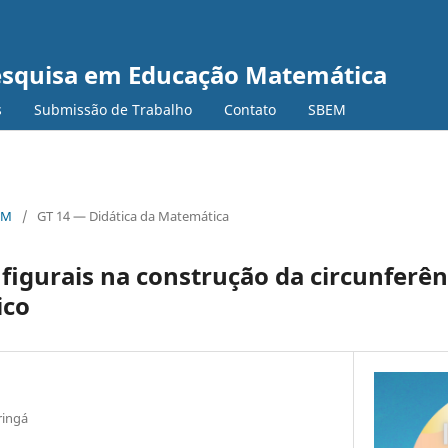
Pesquisa em Educação Matemática
s
Submissão de Trabalho
Contato
SBEM
EM
/
GT 14 — Didática da Matemática
figurais na construção da circunfer
ico
ringá