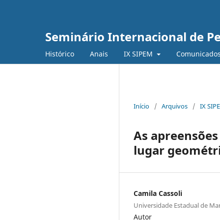
Seminário Internacional de 
Histórico
Anais
IX SIPEM
Comunicado
Início
/
Arquivos
/
IX SIP
As apreensões 
lugar geométr
Camila Cassoli
Universidade Estadual de Ma
Autor