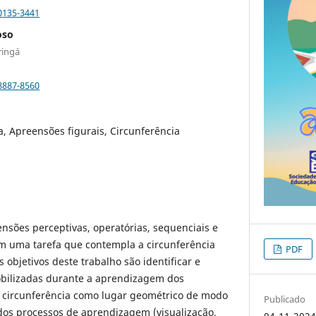
0135-3441
oso
ringá
8887-8560
, Apreensões figurais, Circunferência
ensões perceptivas, operatórias, sequenciais e
m uma tarefa que contempla a circunferência
PDF
objetivos deste trabalho são identificar e
obilizadas durante a aprendizagem dos
 circunferência como lugar geométrico de modo
Publicado
dos processos de aprendizagem (visualização,