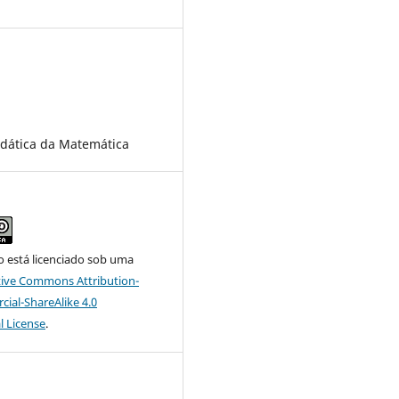
4
dática da Matemática
o está licenciado sob uma
tive Commons Attribution-
al-ShareAlike 4.0
l License
.