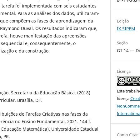
04-11-202
 A tarefa foi implementada com seis estudantes
mental. Para as análises dos dados, utilizaram-
s que compõem as fases de aprendizagem da
Edição
 Raymond Duval. Os resultados indicaram que,
IX SIPEM
arefa, houve manifestação das apreensões
Seção
e sequencial e, consequentemente, o
GT 14 — Di
ização e da construção.
Licença
Este trabalh
ação. Secretaria da Educação Básica. (2018)
licença
Crea
cular. Brasília, DF.
NonCommerci
Internationa
tribuições de Tarefas Criativas nas fases da
rência no Ensino Fundamental. 2021. 144 f.
 Educação Matemática). Universidade Estadual
Como Citar
, PR.