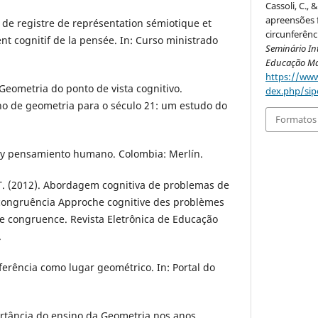
Cassoli, C., 
apreensões 
n de registre de représentation sémiotique et
circunferên
nt cognitif de la pensée. In: Curso ministrado
Seminário In
Educação Ma
https://www
. Geometria do ponto de vista cognitivo.
dex.php/sip
no de geometria para o século 21: um estudo do
Formatos 
s y pensamiento humano. Colombia: Merlín.
. T. (2012). Abordagem cognitiva de problemas de
congruência Approche cognitive des problèmes
e congruence. Revista Eletrônica de Educação
.
nferência como lugar geométrico. In: Portal do
ortância do ensino da Geometria nos anos