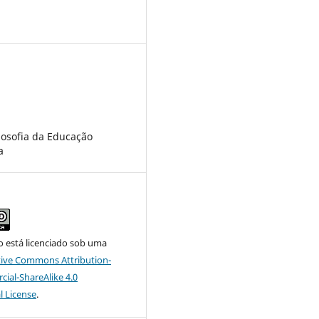
4
losofia da Educação
a
o está licenciado sob uma
tive Commons Attribution-
al-ShareAlike 4.0
l License
.