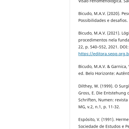
Visão Fenomenológica. São
Bicudo, M.A.V. (2020). P
Possibilidades e desafios. 
Bicudo, M.A.V. (2021). Ló
procedimentos nela fundados
22, p. 540–552, 2021. DOI:
https://editora.sepq.org.
Bicudo, M.A.V. & Garnica, 
ed. Belo Horizonte: Autênt
Dilthey, W. (1999). O Sur
Gross, E. Die Entstehung
Schriften, Numen: revista 
MG, v.2, n.1, p. 11-32.
Espósito, V. (1991). Herm
Sociedade de Estudos e Pes