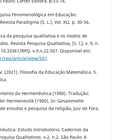
 Paulo: Cortez Editora. p.53-74.
esquisa Fenomenológica em Educação:
Revista Paradigma (S. L.), Vol. XLI, p. 30-56.
gica da pesquisa qualitativa e os modos de
. Revista Pesquisa Qualitativa, [S. l.], v. 9, n.
 10.33361/RPQ. v.9.n.22.507. Disponível em:
br/rpq/article/view/507
.
V. (2021). Filosofia da Educação Matemática. 5.
ica.
gimento da Hermenêutica (1900). Tradução:
 der Hermeneutik (1900), In: Gesammelte
de estudos e pesquisa da religião, Juiz de Fora,
enêutica: Estudo Introdutório. Cadernos da
quisa Qualitativos. v.2, n.2. São Paulo: A