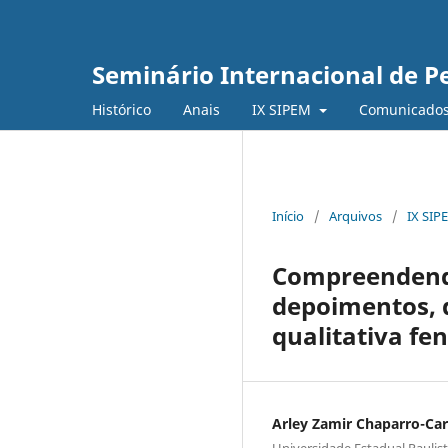
Seminário Internacional de 
Histórico
Anais
IX SIPEM
Comunicado
Início
/
Arquivos
/
IX SIP
Compreendendo
depoimentos, d
qualitativa f
Arley Zamir Chaparro-Ca
Universidade Estadual Paulis