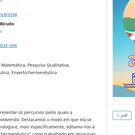
1639-0184
 Bicudo
ta
-3533-169X
Matemática, Pesquisa Qualitativa,
tica, Enxerto-hermenêutico
resentar os percursos pelos quais a
pdf
nvolvendo. Destacamos o modo em que ela se
ologia e, mais especificamente, voltamo-nos à
 hermenêutico” como trabalhado em pesquisas