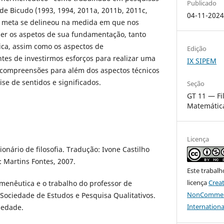
Publicado
e Bicudo (1993, 1994, 2011a, 2011b, 2011c,
04-11-202
a meta se delineou na medida em que nos
r os aspetos de sua fundamentação, tanto
ica, assim como os aspectos de
Edição
tes de investirmos esforços para realizar uma
IX SIPEM
compreensões para além dos aspectos técnicos
se de sentidos e significados.
Seção
GT 11 — Fi
Matemátic
Licença
onário de filosofia. Tradução: Ivone Castilho
: Martins Fontes, 2007.
Este trabalh
licença
Crea
rmenêutica e o trabalho do professor de
NonCommerci
Sociedade de Estudos e Pesquisa Qualitativos.
Internationa
ciedade.