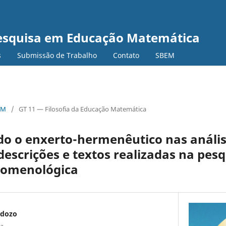
Pesquisa em Educação Matemática
s
Submissão de Trabalho
Contato
SBEM
EM
/
GT 11 — Filosofia da Educação Matemática
 o enxerto-hermenêutico nas anális
escrições e textos realizadas na pes
enomenológica
rdozo
ta