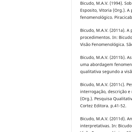
Bicudo, M.A.V. (1994). So
Esposito, Vitoria (Org.).
fenomenológico. Piracicab
Bicudo, M.A.V. (2011a). A
procedimentos. In: Bicudo
Visão Fenomenológica. São
Bicudo, M.A.V. (2011b). A
uma abordagem fenomenoló
qualitativa segundo a vis
Bicudo, M.A.V. (2011c). P
interrogação, descrição e
(Org.). Pesquisa Qualitat
Cortez Editora. p.41-52.
Bicudo, M.A.V. (2011d). A
interpretativas. In: Bicud