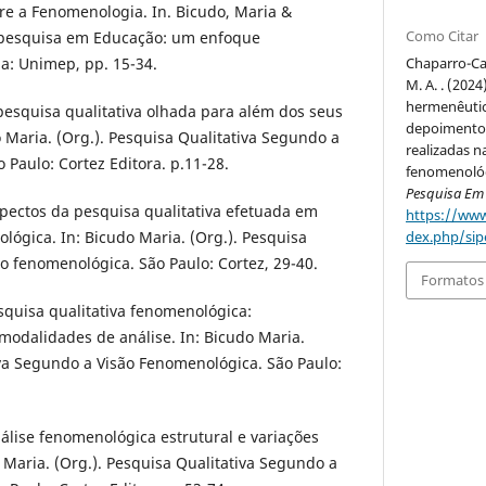
bre a Fenomenologia. In. Bicudo, Maria &
Como Citar
 A pesquisa em Educação: um enfoque
a: Unimep, pp. 15-34.
Chaparro-Car
M. A. . (20
hermenêutic
 pesquisa qualitativa olhada para além dos seus
depoimentos
 Maria. (Org.). Pesquisa Qualitativa Segundo a
realizadas n
 Paulo: Cortez Editora. p.11-28.
fenomenoló
Pesquisa Em
spectos da pesquisa qualitativa efetuada em
https://www
gica. In: Bicudo Maria. (Org.). Pesquisa
dex.php/sip
ão fenomenológica. São Paulo: Cortez, 29-40.
Formatos 
esquisa qualitativa fenomenológica:
 modalidades de análise. In: Bicudo Maria.
iva Segundo a Visão Fenomenológica. São Paulo:
nálise fenomenológica estrutural e variações
o Maria. (Org.). Pesquisa Qualitativa Segundo a