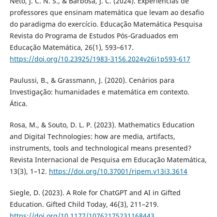
Neto, J. C. N. S., & Barbosa, J. C. (2024). Experiências de
professores que ensinam matemática que levam ao desafio
do paradigma do exercício. Educação Matemática Pesquisa
Revista do Programa de Estudos Pós-Graduados em
Educação Matemática, 26(1), 593–617.
https://doi.org/10.23925/1983-3156.2024v26i1p593-617
Paulussi, B., & Grassmann, J. (2020). Cenários para
Investigação: humanidades e matemática em contexto.
Ática.
Rosa, M., & Souto, D. L. P. (2023). Mathematics Education
and Digital Technologies: how are media, artifacts,
instruments, tools and technological means presented?
Revista Internacional de Pesquisa em Educação Matemática,
13(3), 1–12.
https://doi.org/10.37001/ripem.v13i3.3614
Siegle, D. (2023). A Role for ChatGPT and AI in Gifted
Education. Gifted Child Today, 46(3), 211–219.
https://doi.org/10.1177/10762175231168443