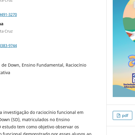
9491-3270
na
ta Cruz
0383-9744
 de Down, Ensino Fundamental, Raciocínio
tativa
a investigação do raciocínio funcional em
pdf
own (SD), matriculados no Ensino
 estudo tem como objetivo observar os
o funcional demonstrado por esses alunos ao