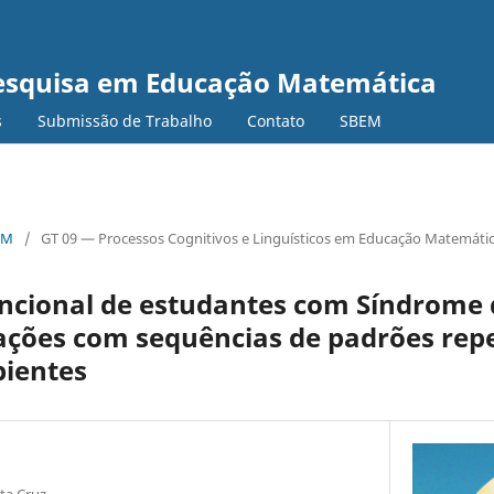
Pesquisa em Educação Matemática
s
Submissão de Trabalho
Contato
SBEM
EM
/
GT 09 — Processos Cognitivos e Linguísticos em Educação Matemáti
uncional de estudantes com Síndrome
rações com sequências de padrões rep
bientes
ta Cruz