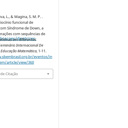
a, L., & Magina, S. M. P. .
ciocínio funcional de
com Síndrome de Down, a
terações com sequências de
cacoes/diretrizes-
titivas em diferentes
Seminário Internacional De
 Educação Matemática
, 1-11.
.sbembrasil.org.br/eventos/in
em/article/view/360
de Citação