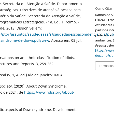
de. Secretaria de Atenção à Saúde. Departamento
Como Citar
tratégicas. Diretrizes de atenção à pessoa com
Ramos da Silv
tério da Saúde, Secretaria de Atenção à Saúde,
(2024). O ra
ramáticas Estratégicas. - 1a. Ed., 1. reimp. -
estudantes 
úde, 2013. Disponível em:
partir de in
/ptbr/assuntos/saudedeaaz/s/saudedapessoacomdeficiencia/publi
padrões repe
-sindrome-de-down.pdf/view
. Acesso em: 05 jul.
ambientes.
Pesquisa Em
https://www
dex.php/sip
rvations on an ethnic classification of idiots.
ectures and Reports, 3, 259-262.
Formatos 
real (v. 1, 4. ed.) Rio de Janeiro: IMPA.
ociety. (2020). About Down Syndrome.
o de 2024, de
https://www.ndss.org/about-
etic aspects of Down syndrome. Developmental