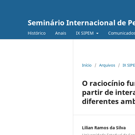
Seminário Internacional de 
Histórico
Anais
IX SIPEM
Comunicado
Início
/
Arquivos
/
IX SIP
O raciocínio f
partir de inte
diferentes am
Lilian Ramos da Silva
Universidade Estadual de San