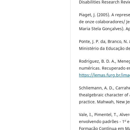
Disabilities Research Revi
Piaget, J. (2005). A repr
de onze colaboradores/ Je
Maria Stela Gonçalves). Ap
Ponte, J. P. da, Branco, N
Ministério da Educação de
Rodriguez, B. D. A., Menegh
numéricas. Recuperado em
https://lemas.furg.br/im
Schliemann, A. D., Carrahe
thealgebraic character of 
practice. Mahwah, New Je
Vale, I., Pimentel, T., Alv
envolvendo padrões - 1º e
Formação Contínua em Mat