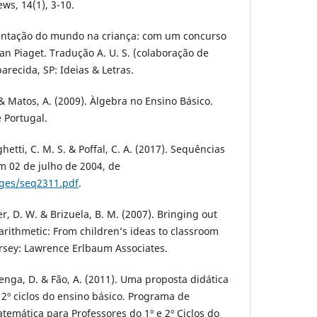
ews, 14(1), 3-10.
esentação do mundo na criança: com um concurso
an Piaget. Tradução A. U. S. (colaboração de
arecida, SP: Ideias & Letras.
. & Matos, A. (2009). Àlgebra no Ensino Básico.
 Portugal.
etti, C. M. S. & Poffal, C. A. (2017). Sequências
 02 de julho de 2004, de
ages/seq2311.pdf
.
r, D. W. & Brizuela, B. M. (2007). Bringing out
arithmetic: From children’s ideas to classroom
rsey: Lawrence Erlbaum Associates.
erenga, D. & Fão, A. (2011). Uma proposta didática
 2º ciclos do ensino básico. Programa de
emática para Professores do 1º e 2º Ciclos do