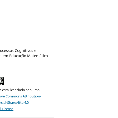
4
ocessos Cognitivos e
os em Educação Matemática
o está licenciado sob uma
tive Commons Attribution-
al-ShareAlike 4.0
l License
.