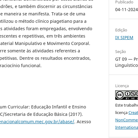
Publicado
drões, e também discernir as circunstâncias
04-11-202
ue maneira se manifesta. Trata-se de uma
tilizou o método clínico piagetiano para a
tes atividades foram empregadas, envolvendo
Edição
scentes e repetitivas, em três ambientes
IX SIPEM
 Material Manipulativo e Movimento Corporal.
orre somente às atividades referentes a
Seção
etitivas. Dentre os resultados encontrados,
GT 09 — Pr
Linguístic
aciocínio funcional.
Licença
Este trabalh
um Curricular: Educação Infantil e Ensino
licença
Crea
C/Secretaria de Educação Básica (2017).
NonCommerci
senacionalcomum.mec.gov.br/abase/
. Acesso
Internationa