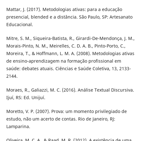
Mattar, J. (2017). Metodologias ativas: para a educação
presencial, blended e a distância. São Paulo, SP: Artesanato
Educacional.
Mitre, S. M., Siqueira-Batista, R., Girardi-De-Mendonça, J. M.,
Morais-Pinto, N. M., Meirelles, C. D. A. B., Pinto-Porto, C.,
Moreira, T., & Hoffmann, L. M. A. (2008). Metodologias ativas
de ensino-aprendizagem na formação profissional em
saúde: debates atuais. Ciências e Saúde Coletiva, 13, 2133-
2144.
Moraes, R., Galiazzi, M. C. (2016). Análise Textual Discursiva.
Ijuí, RS: Ed. Unijuí.
Moretto, V. P. (2007). Prova: um momento privilegiado de
estudo, não um acerto de contas. Rio de Janeiro, RJ:
Lamparina.
Oliveira, M. C. A., & Raad, M. R. (2012). A existência de uma