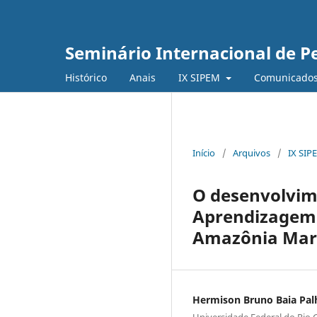
Seminário Internacional de 
Histórico
Anais
IX SIPEM
Comunicado
Início
/
Arquivos
/
IX SIP
O desenvolvime
Aprendizagem E
Amazônia Mar
Hermison Bruno Baia Pal
Universidade Federal do Rio