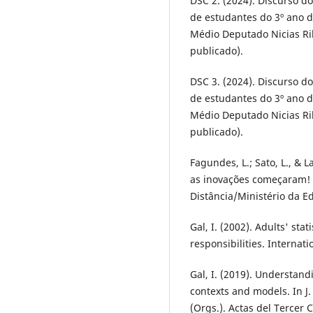
DSC 2. (2024). Discurso do
de estudantes do 3º ano 
Médio Deputado Nicias Rib
publicado).
DSC 3. (2024). Discurso do
de estudantes do 3º ano 
Médio Deputado Nicias Rib
publicado).
Fagundes, L.; Sato, L., & 
as inovações começaram! B
Distância/Ministério da E
Gal, I. (2002). Adults' sta
responsibilities. Internatio
Gal, I. (2019). Understand
contexts and models. In J
(Orgs.). Actas del Tercer 