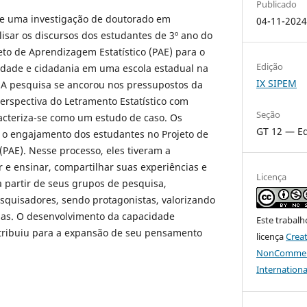
Publicado
 de uma investigação de doutorado em
04-11-202
isar os discursos dos estudantes de 3º ano do
to de Aprendizagem Estatístico (PAE) para o
Edição
cidade e cidadania em uma escola estadual na
IX SIPEM
 A pesquisa se ancorou nos pressupostos da
perspectiva do Letramento Estatístico com
Seção
racteriza-se como um estudo de caso. Os
GT 12 — Ed
o engajamento dos estudantes no Projeto de
(PAE). Nesse processo, eles tiveram a
e ensinar, compartilhar suas experiências e
Licença
 partir de seus grupos de pesquisa,
uisadores, sendo protagonistas, valorizando
sas. O desenvolvimento da capacidade
Este trabalh
ntribuiu para a expansão de seu pensamento
licença
Crea
NonCommerci
Internationa