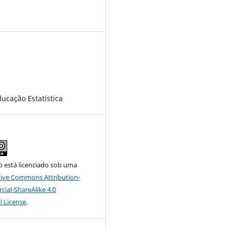
4
ucação Estatística
o está licenciado sob uma
tive Commons Attribution-
al-ShareAlike 4.0
l License
.