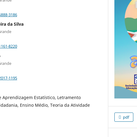
6888-3186
ra da Silva
Grande
1161-8220
o
Grande
2017-1195
e Aprendizagem Estatístico, Letramento
 Cidadania, Ensino Médio, Teoria da Atividade
pdf