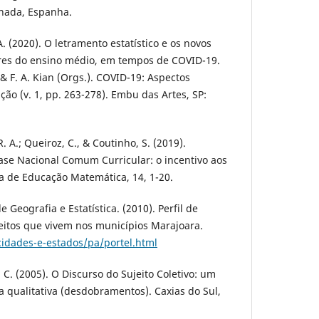
anada, Espanha.
A. (2020). O letramento estatístico e os novos
ores do ensino médio, em tempos de COVID-19.
r & F. A. Kian (Orgs.). COVID-19: Aspectos
ção (v. 1, pp. 263-278). Embu das Artes, SP:
R. A.; Queiroz, C., & Coutinho, S. (2019).
Base Nacional Comum Curricular: o incentivo aos
ca de Educação Matemática, 14, 1-20.
de Geografia e Estatística. (2010). Perfil de
eitos que vivem nos municípios Marajoara.
cidades-e-estados/pa/portel.html
. C. (2005). O Discurso do Sujeito Coletivo: um
 qualitativa (desdobramentos). Caxias do Sul,