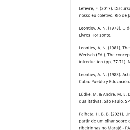
Lefèvre, F. (2017). Discur
nosso eu coletivo. Rio de J
Leontiev, A. N. (1978). O 
Livros Horizonte.
Leontiev, A. N. (1981). The
Wertsch (Ed.). The concept
introduction (pp. 37-71). 
Leontiev, A. N. (1983). Ac
Cuba: Pueblo y Educación
Lüdke, M. & André, M. E. 
qualitativas. São Paulo, S
Palheta, H. B. B. (2021). 
partir de um olhar sobre
ribeirinhas no Marajó - P