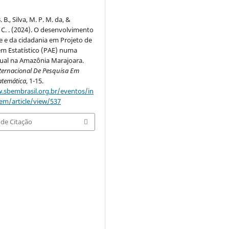
. B., Silva, M. P. M. da, &
 C. . (2024). O desenvolvimento
de e da cidadania em Projeto de
m Estatístico (PAE) numa
dual na Amazônia Marajoara.
ternacional De Pesquisa Em
temática
, 1-15.
.sbembrasil.org.br/eventos/in
em/article/view/537
de Citação