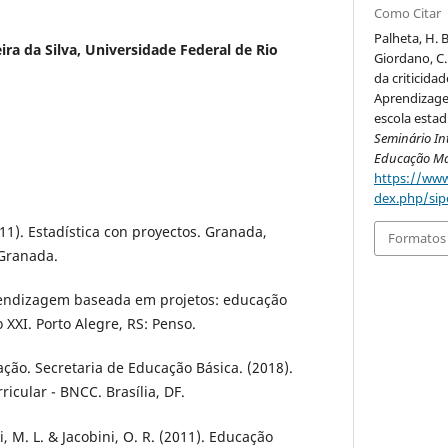
Como Citar
Palheta, H. B
ra da Silva, Universidade Federal de Rio
Giordano, C.
da criticida
Aprendizage
escola esta
Seminário In
Educação Ma
https://www
dex.php/sip
011). Estadística con proyectos. Granada,
Formatos 
Granada.
rendizagem baseada em projetos: educação
 XXI. Porto Alegre, RS: Penso.
ação. Secretaria de Educação Básica. (2018).
cular - BNCC. Brasília, DF.
 M. L. & Jacobini, O. R. (2011). Educação