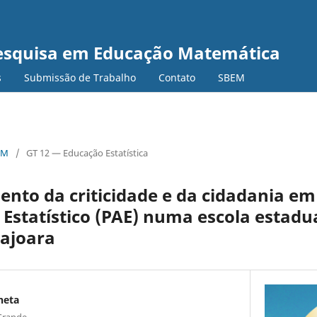
Pesquisa em Educação Matemática
s
Submissão de Trabalho
Contato
SBEM
EM
/
GT 12 — Educação Estatística
nto da criticidade e da cidadania em
statístico (PAE) numa escola estadu
ajoara
heta
 Grande