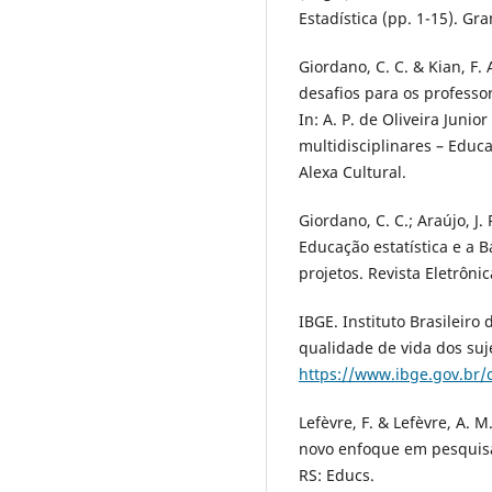
Estadística (pp. 1-15). Gr
Giordano, C. C. & Kian, F. 
desafios para os profess
In: A. P. de Oliveira Junio
multidisciplinares – Educa
Alexa Cultural.
Giordano, C. C.; Araújo, J. 
Educação estatística e a 
projetos. Revista Eletrôni
IBGE. Instituto Brasileiro 
qualidade de vida dos suj
https://www.ibge.gov.br/
Lefèvre, F. & Lefèvre, A. M
novo enfoque em pesquisa
RS: Educs.