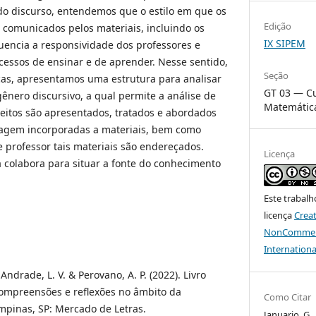
o discurso, entendemos que o estilo em que os
Edição
 comunicados pelos materiais, incluindo os
IX SIPEM
luencia a responsividade dos professores e
cessos de ensinar e de aprender. Nesse sentido,
Seção
ricas, apresentamos uma estrutura para analisar
GT 03 — Cu
gênero discursivo, a qual permite a análise de
Matemátic
eitos são apresentados, tratados e abordados
agem incorporadas a materiais, bem como
e professor tais materiais são endereçados.
Licença
a colabora para situar a fonte do conhecimento
Este trabalh
licença
Crea
NonCommerci
Internationa
 Andrade, L. V. & Perovano, A. P. (2022). Livro
compreensões e reflexões no âmbito da
Como Citar
pinas, SP: Mercado de Letras.
Januario, G.,