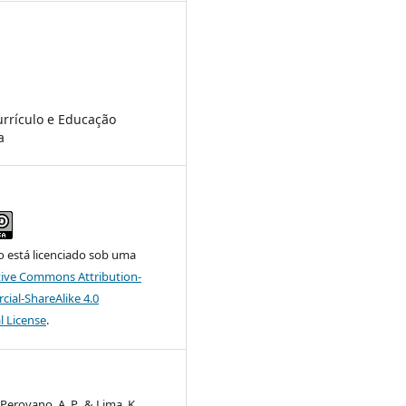
rrículo e Educação
a
o está licenciado sob uma
tive Commons Attribution-
al-ShareAlike 4.0
l License
.
 Perovano, A. P., & Lima, K.