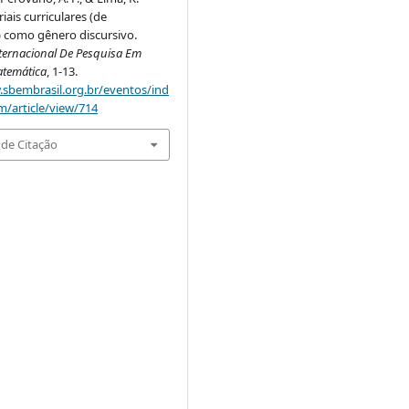
iais curriculares (de
 como gênero discursivo.
ternacional De Pesquisa Em
temática
, 1-13.
.sbembrasil.org.br/eventos/ind
m/article/view/714
de Citação