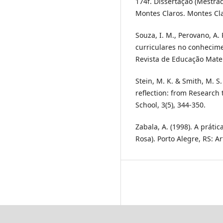
174f. Dissertação (Mestra
Montes Claros. Montes Cl
Souza, I. M., Perovano, A. 
curriculares no conhecime
Revista de Educação Matem
Stein, M. K. & Smith, M. S
reflection: from Research
School, 3(5), 344-350.
Zabala, A. (1998). A prátic
Rosa). Porto Alegre, RS: A