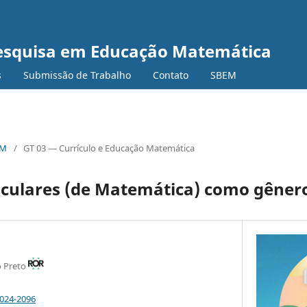
Pesquisa em Educação Matemática
s
Submissão de Trabalho
Contato
SBEM
EM
/
GT 03 — Currículo e Educação Matemática
iculares (de Matemática) como gênero
o Preto
0024-2096