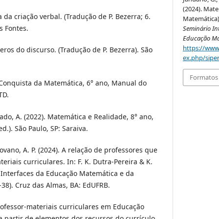
(2024). Mater
a da criação verbal. (Tradução de P. Bezerra; 6.
Matemática)
s Fontes.
Seminário In
Educação Ma
https://www
eros do discurso. (Tradução de P. Bezerra). São
ex.php/sipe
Formatos 
. A Conquista da Matemática, 6° ano, Manual do
TD.
hado, A. (2022). Matemática e Realidade, 8° ano,
d.). São Paulo, SP: Saraiva.
rovano, A. P. (2024). A relação de professores que
iais curriculares. In: F. K. Dutra-Pereira & K.
 e Interfaces da Educação Matemática e da
38). Cruz das Almas, BA: EdUFRB.
professor-materiais curriculares em Educação
 partir de elementos dos recursos do currículo