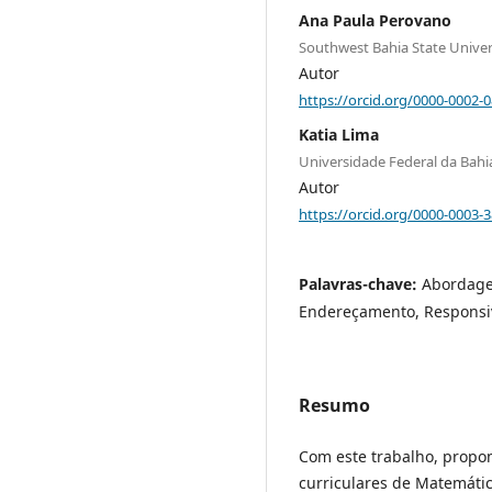
Ana Paula Perovano
Southwest Bahia State Univer
Autor
https://orcid.org/0000-0002-
Katia Lima
Universidade Federal da Bah
Autor
https://orcid.org/0000-0003-
Palavras-chave:
Abordage
Endereçamento, Responsi
Resumo
Com este trabalho, propom
curriculares de Matemáti