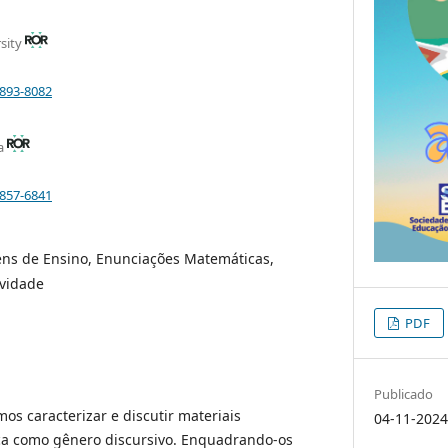
sity
0893-8082
ia
3857-6841
ns de Ensino, Enunciações Matemáticas,
vidade
PDF
Publicado
os caracterizar e discutir materiais
04-11-202
ca como gênero discursivo. Enquadrando-os