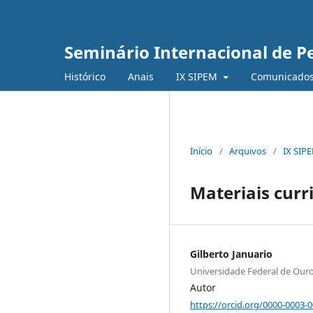
Seminário Internacional de 
Histórico
Anais
IX SIPEM
Comunicado
Início
/
Arquivos
/
IX SIP
Materiais curr
Gilberto Januario
Universidade Federal de Our
Autor
https://orcid.org/0000-0003-