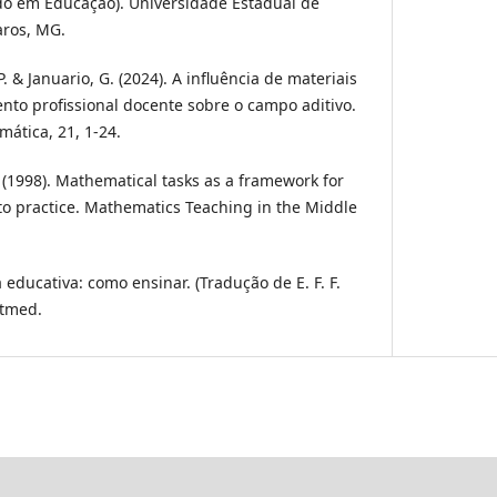
do em Educação). Universidade Estadual de
aros, MG.
P. & Januario, G. (2024). A influência de materiais
nto profissional docente sobre o campo aditivo.
ática, 21, 1-24.
. (1998). Mathematical tasks as a framework for
 to practice. Mathematics Teaching in the Middle
a educativa: como ensinar. (Tradução de E. F. F.
rtmed.