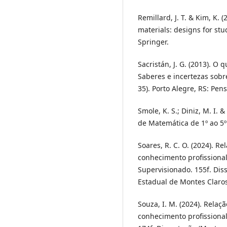
Remillard, J. T. & Kim, K.
materials: designs for st
Springer.
Sacristán, J. G. (2013). O q
Saberes e incertezas sobre
35). Porto Alegre, RS: Pens
Smole, K. S.; Diniz, M. I.
de Matemática de 1º ao 5º
Soares, R. C. O. (2024). R
conhecimento profissiona
Supervisionado. 155f. Di
Estadual de Montes Claro
Souza, I. M. (2024). Relaç
conhecimento profissional