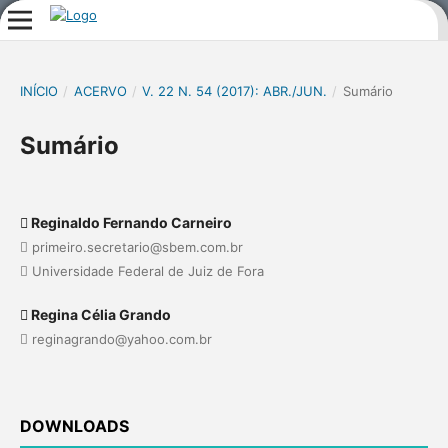
INÍCIO
/
ACERVO
/
V. 22 N. 54 (2017): ABR./JUN.
/
Sumário
Sumário
Reginaldo Fernando Carneiro
primeiro.secretario@sbem.com.br
Universidade Federal de Juiz de Fora
Regina Célia Grando
reginagrando@yahoo.com.br
DOWNLOADS