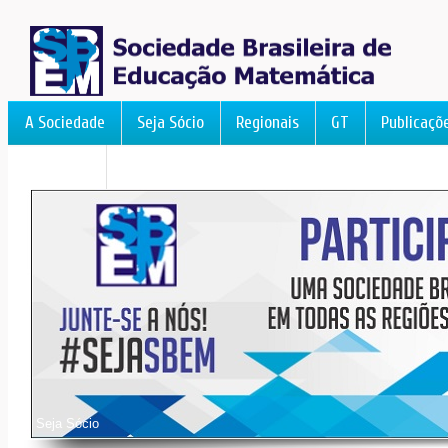
A Sociedade
Seja Sócio
Regionais
GT
Publicaçõ
FormAção
Feiras de Matemática