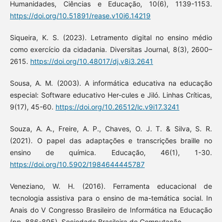
Humanidades, Ciências e Educação, 10(6), 1139-1153.
https://doi.org/10.51891/rease.v10i6.14219
Siqueira, K. S. (2023). Letramento digital no ensino médio
como exercício da cidadania. Diversitas Journal, 8(3), 2600–
2615.
https://doi.org/10.48017/dj.v8i3.2641
Sousa, A. M. (2003). A informática educativa na educação
especial: Software educativo Her-cules e Jiló. Linhas Críticas,
9(17), 45-60.
https://doi.org/10.26512/lc.v9i17.3241
Souza, A. A., Freire, A. P., Chaves, O. J. T. & Silva, S. R.
(2021). O papel das adaptações e transcrições braille no
ensino de química. Educação, 46(1), 1-30.
https://doi.org/10.5902/1984644445787
Veneziano, W. H. (2016). Ferramenta educacional de
tecnologia assistiva para o ensino de ma-temática social. In
Anais do V Congresso Brasileiro de Informática na Educação
(pp. 886-895). Sociedade Brasileira de Computação.