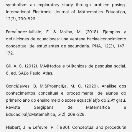
symbolism: an exploratory study through problem posing.
International Electronic Journal of Mathematics Education,
12(3), 799-826.
FernaÌndez-MillaÌn, E. & Molina, M. (2018). Ejemplos y
definiciones de ecuaciones: una ventana haciaelconocimiento
conceptual de estudiantes de secundaria. PNA, 12(3), 147-
172.
Gil. A. C. (2012). MÃ©todos e tÃ©cnicas de pesquisa social.
6. ed. SÃ£o Paulo: Atlas.
GoncÌ§alves, B. M.&ProencÌ§a, M. C. (2020). AnaÌlise dos
conhecimentos conceitual e procedimental de alunos do
primeiro ano do ensino meÌdio sobre equacÌ§aÌƒo do 2.Âº grau.
Revista Sergipana de MatemaÌtica e
EducacÌ§aÌƒoMatemaÌtica, 5(2), 209-228.
Hiebert, J. & Lefevre, P. (1986). Conceptual and procedural