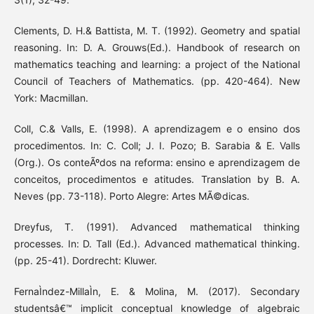
Clements, D. H.& Battista, M. T. (1992). Geometry and spatial
reasoning. In: D. A. Grouws(Ed.). Handbook of research on
mathematics teaching and learning: a project of the National
Council of Teachers of Mathematics. (pp. 420-464). New
York: Macmillan.
Coll, C.& Valls, E. (1998). A aprendizagem e o ensino dos
procedimentos. In: C. Coll; J. I. Pozo; B. Sarabia & E. Valls
(Org.). Os conteÃºdos na reforma: ensino e aprendizagem de
conceitos, procedimentos e atitudes. Translation by B. A.
Neves (pp. 73-118). Porto Alegre: Artes MÃ©dicas.
Dreyfus, T. (1991). Advanced mathematical thinking
processes. In: D. Tall (Ed.). Advanced mathematical thinking.
(pp. 25-41). Dordrecht: Kluwer.
FernaÌndez-MillaÌn, E. & Molina, M. (2017). Secondary
studentsâ€™ implicit conceptual knowledge of algebraic