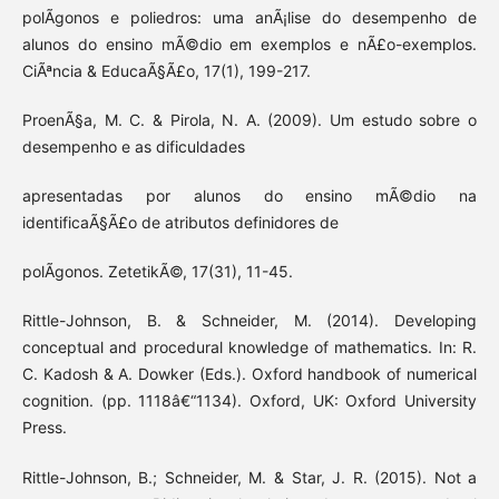
polÃ­gonos e poliedros: uma anÃ¡lise do desempenho de
alunos do ensino mÃ©dio em exemplos e nÃ£o-exemplos.
CiÃªncia & EducaÃ§Ã£o, 17(1), 199-217.
ProenÃ§a, M. C. & Pirola, N. A. (2009). Um estudo sobre o
desempenho e as dificuldades
apresentadas por alunos do ensino mÃ©dio na
identificaÃ§Ã£o de atributos definidores de
polÃ­gonos. ZetetikÃ©, 17(31), 11-45.
Rittle-Johnson, B. & Schneider, M. (2014). Developing
conceptual and procedural knowledge of mathematics. In: R.
C. Kadosh & A. Dowker (Eds.). Oxford handbook of numerical
cognition. (pp. 1118â€“1134). Oxford, UK: Oxford University
Press.
Rittle-Johnson, B.; Schneider, M. & Star, J. R. (2015). Not a