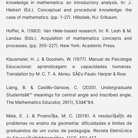
knowledge in mathematics: an introductory analysis. In: J.
Hiebert (Ed.). Conceptual and procedural knowledge: the
case of mathematics. (pp. 1-27). Hillsdale, NJ: Erlbaum.
Hoffer, A. (1983). Van Hiele-based research. In: R. Lesh & M.
Landau (Eds.). Acquisition of mathematics concepts and
processes. (pp. 205-227). New York: Academic Press.
Klausmeier, H. J. & Goodwin, W. (1977). Manual de Psicologia
Educacional: aprendizagem e capacidades humanas.
Translation by M. C. T. A. Abreu. SÃ£o Paulo: Harper & Row.
Liang, B. & Castillo-Garsow, C. (2020). Undergraduate
Studentsâ€™ meanings for central angle and inscribed angle.
The Mathematics Educator, 29(1), 53â€“84.
Maia, E. J. & ProencÌ§a, M. C. (2016). A resolucÌ§aÌƒo de
problemas no ensino da geometria: dificuldades e limites de
graduandos de um curso de pedagogia. Revista EletroÌ‚nica
de EducacÌ§aÌƒoMatemaÌtica, 11(2), 402-417.