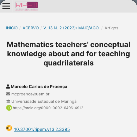
INÍCIO
/
ACERVO
/
V. 13 N. 2 (2023): MAIO/AGO.
/
Artigos
Mathematics teachers’ conceptual
knowledge about and for teaching
quadrilaterals
Marcelo Carlos de Proença
mcproenca@uem.br
Universidade Estadual de Maringá
https://orcid.org/0000-0002-6496-4912
10.37001/ripem.v13i2.3395