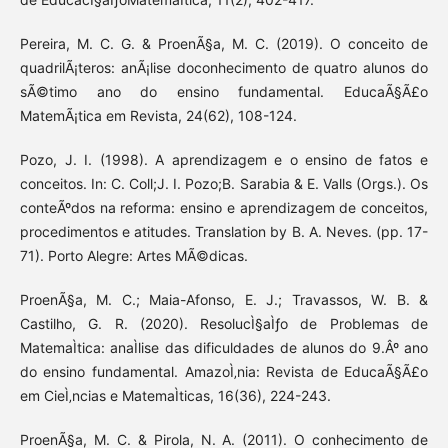
Pereira, M. C. G. & ProenÃ§a, M. C. (2019). O conceito de
quadrilÃ¡teros: anÃ¡lise doconhecimento de quatro alunos do
sÃ©timo ano do ensino fundamental. EducaÃ§Ã£o
MatemÃ¡tica em Revista, 24(62), 108-124.
Pozo, J. I. (1998). A aprendizagem e o ensino de fatos e
conceitos. In: C. Coll;J. I. Pozo;B. Sarabia & E. Valls (Orgs.). Os
conteÃºdos na reforma: ensino e aprendizagem de conceitos,
procedimentos e atitudes. Translation by B. A. Neves. (pp. 17-
71). Porto Alegre: Artes MÃ©dicas.
ProenÃ§a, M. C.; Maia-Afonso, E. J.; Travassos, W. B. &
Castilho, G. R. (2020). ResolucÌ§aÌƒo de Problemas de
MatemaÌtica: anaÌlise das dificuldades de alunos do 9.Âº ano
do ensino fundamental. AmazoÌ‚nia: Revista de EducaÃ§Ã£o
em CieÌ‚ncias e MatemaÌticas, 16(36), 224-243.
ProenÃ§a, M. C. & Pirola, N. A. (2011). O conhecimento de