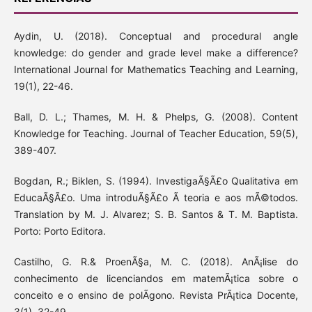
Aydin, U. (2018). Conceptual and procedural angle
knowledge: do gender and grade level make a difference?
International Journal for Mathematics Teaching and Learning,
19(1), 22-46.
Ball, D. L.; Thames, M. H. & Phelps, G. (2008). Content
Knowledge for Teaching. Journal of Teacher Education, 59(5),
389-407.
Bogdan, R.; Biklen, S. (1994). InvestigaÃ§Ã£o Qualitativa em
EducaÃ§Ã£o. Uma introduÃ§Ã£o Ã teoria e aos mÃ©todos.
Translation by M. J. Alvarez; S. B. Santos & T. M. Baptista.
Porto: Porto Editora.
Castilho, G. R.& ProenÃ§a, M. C. (2018). AnÃ¡lise do
conhecimento de licenciandos em matemÃ¡tica sobre o
conceito e o ensino de polÃ­gono. Revista PrÃ¡tica Docente,
3(1), 32-49.