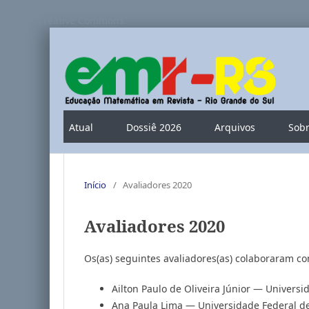
Educação Matemática Ensino de Matemática Aprendizagem Matemá
Licença Creative Commons
Atual
Dossiê 2026
Arquivos
Sob
Início
/
Avaliadores 2020
Avaliadores 2020
Os(as) seguintes avaliadores(as) colaboraram c
Ailton Paulo de Oliveira Júnior — Univers
Ana Paula Lima — Universidade Federal d