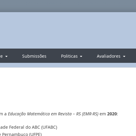
tica Formação de Professores Educação Básica Metodologias de 
re
Submissões
Politicas
Avaliadores
om a
Educação Matemática em Revista – RS (EMR-RS)
em
2020
:
idade Federal do ABC (UFABC)
e Pernambuco (UFPE)