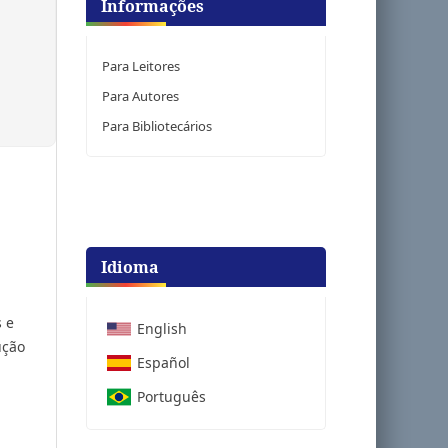
Informações
Para Leitores
Para Autores
Para Bibliotecários
Idioma
 e
English
ução
Español
Português