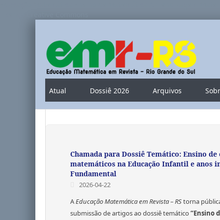
Educação Matemática Ensino de Matemática Aprendizagem Matemá
Licença Creative Commons
Atual
Dossiê 2026
Arquivos
Sob
Chamada para Dossiê Temático: Ensino de
matemáticos na Educação Infantil e anos in
Fundamental
2026-04-22
A
Educação Matemática em Revista – RS
torna públic
submissão de artigos ao dossiê temático
“Ensino 