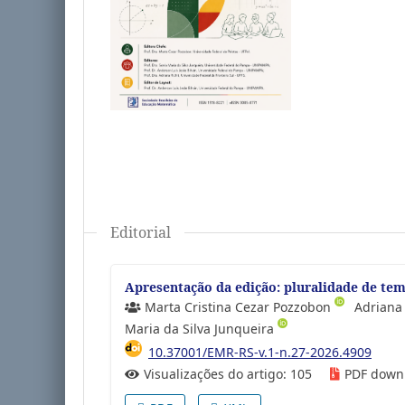
Editorial
Apresentação da edição: pluralidade de te
Marta Cristina Cezar Pozzobon
Adriana 
Maria da Silva Junqueira
10.37001/EMR-RS-v.1-n.27-2026.4909
Visualizações do artigo: 105
PDF down