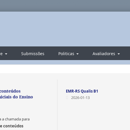
tica Formação de Professores Educação Básica Metodologias de 
re
Submissões
Politicas
Avaliadores
 conteúdos
EMR-RS Qualis B1
iciais do Ensino
2026-01-13
a a chamada para
de conteúdos