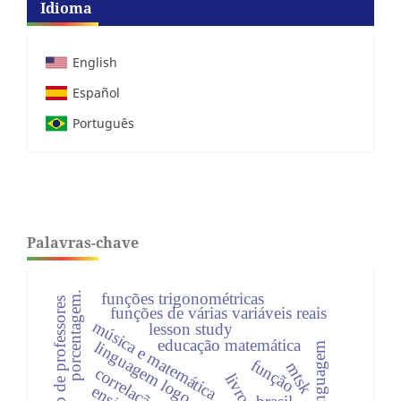
Idioma
English
Español
Português
Palavras-chave
porcentagem.
funções trigonométricas
formação de professores
funções de várias variáveis reais
música e matemática
lesson study
educação matemática
linguagem logo
função
mtsk