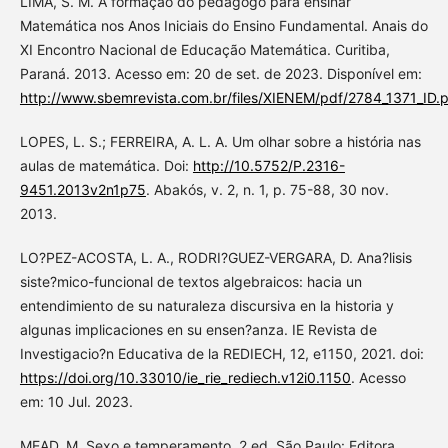
LIMA, S. M. A formação do pedagogo para ensinar
Matemática nos Anos Iniciais do Ensino Fundamental. Anais do
XI Encontro Nacional de Educação Matemática. Curitiba,
Paraná. 2013. Acesso em: 20 de set. de 2023. Disponível em:
http://www.sbemrevista.com.br/files/XIENEM/pdf/2784_1371_ID.p
LOPES, L. S.; FERREIRA, A. L. A. Um olhar sobre a história nas
aulas de matemática. Doi:
http://10.5752/P.2316-
9451.2013v2n1p75
. Abakós, v. 2, n. 1, p. 75-88, 30 nov.
2013.
LO?PEZ-ACOSTA, L. A., RODRI?GUEZ-VERGARA, D. Ana?lisis
siste?mico-funcional de textos algebraicos: hacia un
entendimiento de su naturaleza discursiva en la historia y
algunas implicaciones en su ensen?anza. IE Revista de
Investigacio?n Educativa de la REDIECH, 12, e1150, 2021. doi:
https://doi.org/10.33010/ie_rie_rediech.v12i0.1150
. Acesso
em: 10 Jul. 2023.
MEAD, M. Sexo e temperamento. 2 ed. São Paulo: Editora