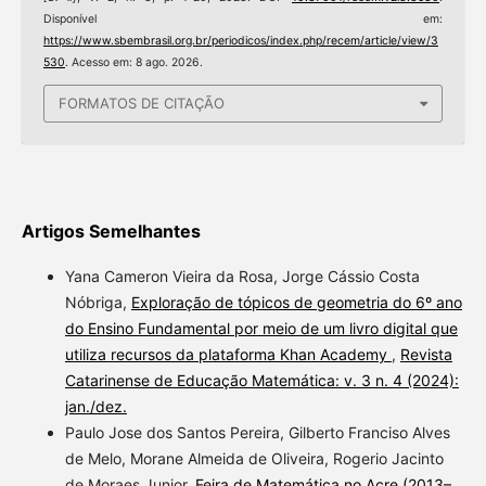
Disponível em:
https://www.sbembrasil.org.br/periodicos/index.php/recem/article/view/3
530
. Acesso em: 8 ago. 2026.
FORMATOS DE CITAÇÃO
Artigos Semelhantes
Yana Cameron Vieira da Rosa, Jorge Cássio Costa
Nóbriga,
Exploração de tópicos de geometria do 6º ano
do Ensino Fundamental por meio de um livro digital que
utiliza recursos da plataforma Khan Academy
,
Revista
Catarinense de Educação Matemática: v. 3 n. 4 (2024):
jan./dez.
Paulo Jose dos Santos Pereira, Gilberto Franciso Alves
de Melo, Morane Almeida de Oliveira, Rogerio Jacinto
de Moraes Junior,
Feira de Matemática no Acre (2013–