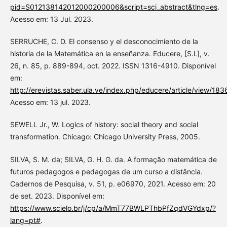
pid=S012138142012000200006&script=sci_abstract&tlng=es
.
Acesso em: 13 Jul. 2023.
SERRUCHE, C. D. El consenso y el desconocimiento de la
historia de la Matemática en la enseñanza. Educere, [S.l.], v.
26, n. 85, p. 889-894, oct. 2022. ISSN 1316-4910. Disponível
em:
http://erevistas.saber.ula.ve/index.php/educere/article/view/183
Acesso em: 13 jul. 2023.
SEWELL Jr., W. Logics of history: social theory and social
transformation. Chicago: Chicago University Press, 2005.
SILVA, S. M. da; SILVA, G. H. G. da. A formação matemática de
futuros pedagogos e pedagogas de um curso a distância.
Cadernos de Pesquisa, v. 51, p. e06970, 2021. Acesso em: 20
de set. 2023. Disponível em:
https://www.scielo.br/j/cp/a/MmT77BWLPThbPfZqdVGYdxp/?
lang=pt#
.