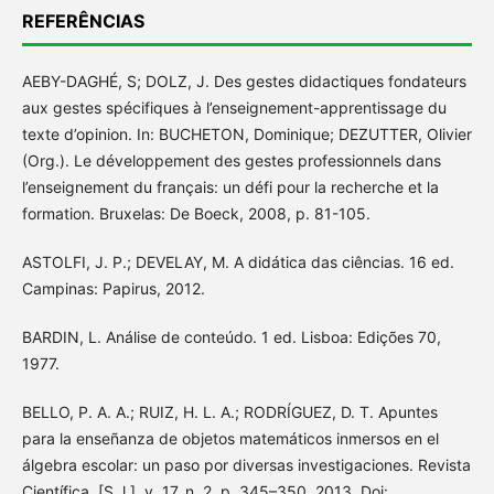
REFERÊNCIAS
AEBY-DAGHÉ, S; DOLZ, J. Des gestes didactiques fondateurs
aux gestes spécifiques à l’enseignement-apprentissage du
texte d’opinion. In: BUCHETON, Dominique; DEZUTTER, Olivier
(Org.). Le développement des gestes professionnels dans
l’enseignement du français: un défi pour la recherche et la
formation. Bruxelas: De Boeck, 2008, p. 81-105.
ASTOLFI, J. P.; DEVELAY, M. A didática das ciências. 16 ed.
Campinas: Papirus, 2012.
BARDIN, L. Análise de conteúdo. 1 ed. Lisboa: Edições 70,
1977.
BELLO, P. A. A.; RUIZ, H. L. A.; RODRÍGUEZ, D. T. Apuntes
para la enseñanza de objetos matemáticos inmersos en el
álgebra escolar: un paso por diversas investigaciones. Revista
Científica, [S. l.], v. 17, n. 2, p. 345–350, 2013. Doi: