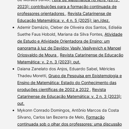
2023): contribuições para a formação continuada de
professores orientadores
,
Revista Catarinense de
Educação Matemática: v. 4 n. 5 (2025): jan./dez.
Ademir Damázio, Cleber de Oliveira dos Santos, Ediséia
Suethe Faus Hobold, Mariana da Silva Fontes,
Atividade
de Estudo e Atividade Orientadora de Ensino: um
panorama à luz de Davídov Vasily Vasilyevich e Manoel
Oriosvaldo de Moura
,
Revista Catarinense de Educação
Matemática: v. 2 n. 3 (2023): out.
Daiana Zanelato dos Anjos, Eduardo Sabel, Méricles
Thadeu Moretti,
Grupo de Pesquisa em Epistemologia e
Ensino de Matemática: Estado do Conhecimento das
produções científicas de 2002 a 2022
,
Revista
Catarinense de Educação Matemática: v. 2 n. 3 (2023):
out.
Mykonn Conrado Domingos, Antônio Marcos da Costa
Silvano, Carlos Ian Bezerra de Melo,
Formação
continuada sob o olhar dos professores: uma discussão