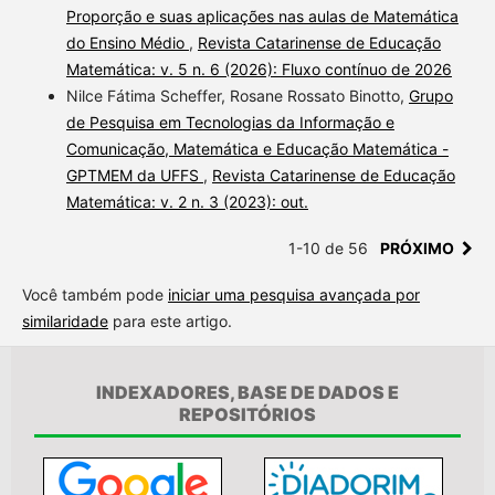
Proporção e suas aplicações nas aulas de Matemática
do Ensino Médio
,
Revista Catarinense de Educação
Matemática: v. 5 n. 6 (2026): Fluxo contínuo de 2026
Nilce Fátima Scheffer, Rosane Rossato Binotto,
Grupo
de Pesquisa em Tecnologias da Informação e
Comunicação, Matemática e Educação Matemática -
GPTMEM da UFFS
,
Revista Catarinense de Educação
Matemática: v. 2 n. 3 (2023): out.
1-10 de 56
PRÓXIMO
Você também pode
iniciar uma pesquisa avançada por
similaridade
para este artigo.
INDEXADORES, BASE DE DADOS E
REPOSITÓRIOS