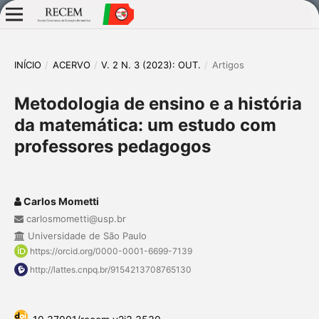
INÍCIO
/
ACERVO
/
V. 2 N. 3 (2023): OUT.
/
Artigos
Metodologia de ensino e a história
da matemática: um estudo com
professores pedagogos
Carlos Mometti
carlosmometti@usp.br
Universidade de São Paulo
https://orcid.org/0000-0001-6699-7139
http://lattes.cnpq.br/9154213708765130