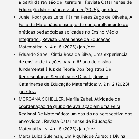
a partir da revisão de literatura
,
Revista Catarinense de
Educação Matemática: v. 4 n. 5 (2025): jan./dez.
Juniel Rodrigues Leite, Fátima Peres Zago de Oliveira,
A
Feira de Matemática: espaço de compartilhamento de
práticas pedagógicas aplicadas no Ensino Médio
Integrado
,
Revista Catarinense de Educação
Matemática: v. 4 n. 5 (2025): jan./dez.
Eduardo Sabel, Cintia Rosa da Silva,
Uma experiência
de ensino de frações para o 6º ano do ensino
fundamental à luz da Teoria Dos Registros De
Representação Semiótica de Duval
,
Revista
Catarinense de Educação Matemática: v. 2 n. 2 (2023):
jan./dez.
MORGANA SCHELLER, Marília Zabel,
Atividade de
coordenação de grupo de avaliação em uma Feira
Regional De Matemática: um estudo na perspectiva dos
envolvidos
,
Revista Catarinense de Educação
Matemática: v. 4 n. 5 (2025): jan./dez.
Marta Luiza Suleiman,
Um Piquinique Áureo: a Divina