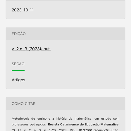
2023-10-11
EDIÇÃO
v. 2 n. 3 (2023): out.
SEÇÃO
Artigos
COMO CITAR
Metodologia de ensino e a história da matemática: um estudo com
professores pedagogos.
Revista Catarinense de Educação Matemática
,
[S. l.]
, v. 2, n. 3, p. 1–20, 2023. DOI:
10.37001/recem.v2i3.3530
.