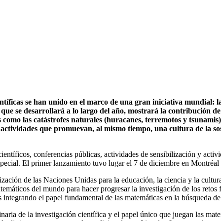
ntíficas se han unido en el marco de una gran iniciativa mundial: l
ue se desarrollará a lo largo del año, mostrará la contribución de
omo las catástrofes naturales (huracanes, terremotos y tsunamis), l
e actividades que promuevan, al mismo tiempo, una cultura de la sos
entíficos, conferencias públicas, actividades de sensibilización y activ
especial. El primer lanzamiento tuvo lugar el 7 de diciembre en Montréa
nización de las Naciones Unidas para la educación, la ciencia y la cu
temáticos del mundo para hacer progresar la investigación de los retos f
es integrando el papel fundamental de las matemáticas en la búsqueda d
naria de la investigación científica y el papel único que juegan las ma