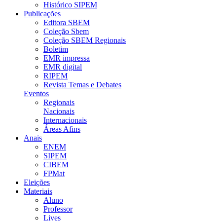
Histórico SIPEM
Publicações
Editora SBEM
Coleção Sbem
Coleção SBEM Regionais
Boletim
EMR impressa
EMR digital
RIPEM
Revista Temas e Debates
Eventos
Regionais
Nacionais
Internacionais
Áreas Afins
Anais
ENEM
SIPEM
CIBEM
FPMat
Eleições
Materiais
Aluno
Professor
Lives