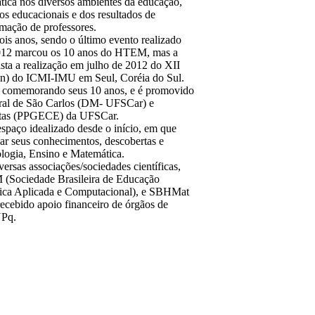
ica nos diversos ambientes da educação,
os educacionais e dos resultados de
rmação de professores.
is anos, sendo o último evento realizado
 2012 marcou os 10 anos do HTEM, mas a
sta a realização em julho de 2012 do XII
on) do ICMI-IMU em Seul, Coréia do Sul.
, comemorando seus 10 anos, e é promovido
ral de São Carlos (DM- UFSCar) e
atas (PPGECE) da UFSCar.
paço idealizado desde o início, em que
har seus conhecimentos, descobertas e
ologia, Ensino e Matemática.
rsas associações/sociedades científicas,
(Sociedade Brasileira de Educação
ica Aplicada e Computacional), e SBHMat
recebido apoio financeiro de órgãos de
Pq.