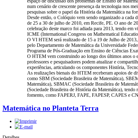
espaço de discussão dos problemas de Ensino de Matemát
num cenário de crescente presença da tecnologia nos mei
pesquisas sobre o papel da História da Matemática na fo
Desde então, o Colóquio vem sendo organizado a cada do
de 25 a 30 de julho de 2010, em Recife, PE. O ano de
celebração deste marco foi adiada para 2013, tendo em vi
ICME (International Congress on Mathematical Educati
O VI HTEM será realizado de 15 a 19 de Julho de 2013
pelo Departamento de Matemática da Universidade Fede
Programa de Pós-Graduação em Ensino de Ciências Ex
O HTEM vem construindo ao longo dos últimos anos o es
professores e pesquisadores podem atualizar e compartil
experiências, articulando os componentes História, Tecn
As realizações bienais do HTEM receberam apoios de dive
como SBM (Sociedade Brasileira de Matemática), SBEM 
Matemática), SBMAC (Sociedade Brasileira de Matemát
(Sociedade Brasileira de História da Matemática), tendo 
fomento, como FAPERJ, FAPE, FAPESP, CAPES e CN
Matemática no Planteta Terra
Detalhes