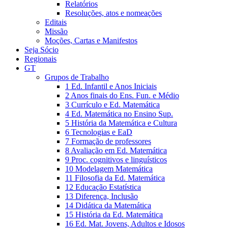
Relatórios
Resoluções, atos e nomeações
Editais
Missão
Moções, Cartas e Manifestos
Seja Sócio
Regionais
GT
Grupos de Trabalho
1 Ed. Infantil e Anos Iniciais
2 Anos finais do Ens. Fun. e Médio
3 Currículo e Ed. Matemática
4 Ed. Matemática no Ensino Sup.
5 História da Matemática e Cultura
6 Tecnologias e EaD
7 Formação de professores
8 Avaliação em Ed. Matemática
9 Proc. cognitivos e linguísticos
10 Modelagem Matemática
11 Filosofia da Ed. Matemática
12 Educação Estatística
13 Diferença, Inclusão
14 Didática da Matemática
15 História da Ed. Matemática
16 Ed. Mat. Jovens, Adultos e Idosos