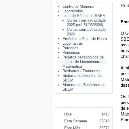
Red
Centro de Memória
Laboratórios
Lista de Sócios da SBEM
Quites com a Anuidade
Eme
2025 (até 31/03/2026)
Quites com a Anuidade
O Gr
2026
Eméritos e Pres. de Honra
SBEM
Logomarcas
assu
Parcerias
bras
Periódicos
cha
Projetos pedagógicos de
cursos de Licenciatura em
Matemática
A mi
Revisores / Tradutores
pesq
Sistema de Eventos da
Mate
SBEM
Sistema de Periódicos da
dese
SBEM
Os f
Contador de Acessos
pers
de e
Mate
Hoje
1415
Etno
Esta Semana
32618
Este Mês
36672