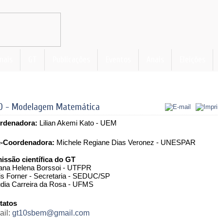
nais
GT
Publicações
Eventos
Anais
Eleições
0 - Modelagem Matemática
rdenadora: 
Lilian Akemi Kato - UEM
e-Coordenadora: 
Michele Regiane Dias Veronez - UNESPAR
issão científica do GT
ana Helena Borssoi - UTFPR 
s Forner - Secretaria - SEDUC/SP
dia Carreira da Rosa - UFMS
tatos
ail:
gt10sbem@gmail.com