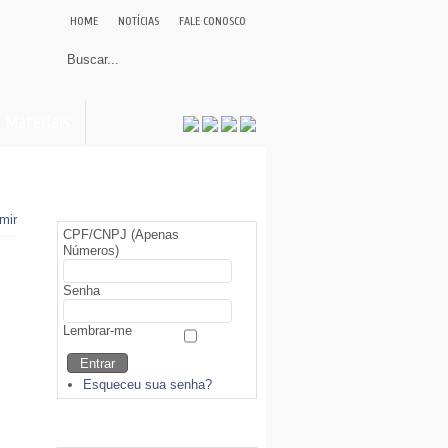
HOME
NOTÍCIAS
FALE CONOSCO
Materiais
Área Restrita (Sócios)
CPF/CNPJ (Apenas
Números)
Senha
Lembrar-me
Esqueceu sua senha?
Biblioteca