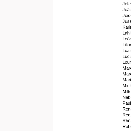
Jef
Joã
Joic
Juss
Kari
Lah
Leôn
Lili
Luan
Luci
Lour
Mar
Marc
Mari
Mic
Mil
Nabi
Paul
Rena
Reg
Rhô
Rob