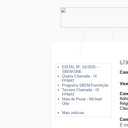
A Sociedade
Seja Sócio
Regio
FormAção
Últimas Notícias
GT1
EDITAL Nº. 01/2026 –
SBEM-DNE
Coo
Quarta Chamada - IX
FPMAT
Vic
Programa SBEM-FormAção
Terceira Chamada - IX
Com
FPMAT
Adri
Nota de Pesar - Michael
Régi
Otte
Clau
Mais notícias
Con
E-m
Mais Opções