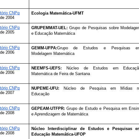
etório CNPq
Ecologia Matemática-UFMT
de 2004
etório CNPq
GRUPEMMAT-UEL:
 Grupo de Pesquisas sobre Modelage
de 2005
e Educação Matemática
etório CNPq
GEMM-UFPA:
Grupo de Estudos e Pesquisas em
de 2006
Modelagem Matemática
etório CNPq
NEEMFS-UEFS: 
Núcleo de Estudos em Educação
de 2006
Matemática de Feira de Santana
etório CNPq
NUPEME-UFU: 
Núcleo de Pesquisa em Mídias na
de 2007
Educação
etório CNPq
GEPEAM-UTFPR:
 Grupo de Estudo e Pesquisa em Ensin
de 2008
e Aprendizagem de Matemática
etório CNPq
Núcleo Interdisciplinar de Estudos e Pesquisas e
de 2008
Educação Matemática-UFOP