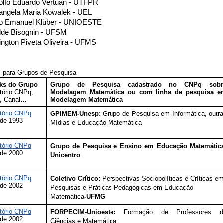
olfo Eduardo Vertuan - UTFPR
angela Maria Kowalek - UEL
go Emanuel Klüber - UNIOESTE
lde Bisognin - UFSM
ington Piveta Oliveira - UFMS
s para Grupos de Pesquisa
ks do Grupo
Grupo de Pesquisa cadastrado no CNPq sobre
etório CNPq, 
Modelagem Matemática ou com linha de pesquisa e
e, Canal… 
Modelagem Matemática
etório CNPq
GPIMEM-Unesp: 
Grupo de Pesquisa em Informática, outra
de 1993
Mídias e Educação Matemática
etório CNPq
Grupo de Pesquisa e Ensino em Educação Matemátic
de 2000
Unicentro
etório CNPq
Coletivo Crítico: 
Perspectivas Sociopolíticas e Críticas em
de 2002
Pesquisas e Práticas Pedagógicas em Educação 
Matemática
-UFMG
etório CNPq
FORPECIM-Unioeste: 
Formação de Professores de
de 2002
Ciências e Matemática