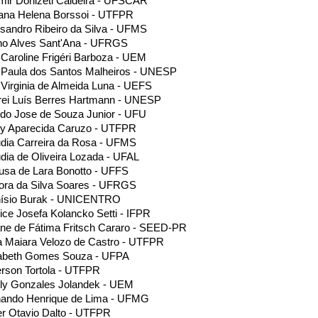
ir Donizeti Caldeira - UFSCAR
ana Helena Borssoi - UTFPR
sandro Ribeiro da Silva - UFMS
no Alves Sant'Ana - UFRGS
Caroline Frigéri Barboza - UEM
 Paula dos Santos Malheiros - UNESP
Virginia de Almeida Luna - UEFS
rei Luís Berres Hartmann - UNESP
ndo Jose de Souza Junior - UFU
ly Aparecida Caruzo - UTFPR
dia Carreira da Rosa - UFMS
dia de Oliveira Lozada - UFAL
sa de Lara Bonotto - UFFS
ora da Silva Soares - UFRGS
nísio Burak - UNICENTRO
ice Josefa Kolancko Setti - IFPR
ne de Fátima Fritsch Cararo - SEED-PR
a Maiara Velozo de Castro - UTFPR
zabeth Gomes Souza - UFPA
rson Tortola - UTFPR
ly Gonzales Jolandek - UEM
nando Henrique de Lima - UFMG
r Otavio Dalto - UTFPR