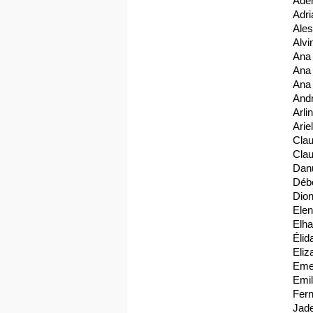
Adem
Adri
Ales
Alvi
Ana 
Ana
Ana 
And
Arli
Arie
Clau
Clau
Danu
Déb
Dio
Elen
Elha
Élid
Eli
Eme
Emil
Fer
Jade