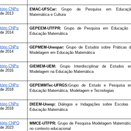
etório CNPq
EMAC-UFSCar: 
Grupo de Pesquisa em Educação
de 2013
Matemática e Cultura
etório CNPq
GEPEEM-UTFPR:
 Grupo de Pesquisa em Educação e
de 2014
Educação Matemática
etório CNPq
GEPMEM-Unespar:
 Grupo de Estudos sobre Práticas d
de 2014
Modelagem em Educação Matemática
etório CNPq
GIEMEM-UEM:
 Grupo Interdisciplinar de Estudos e
de 2016
Modelagem na Educação Matemática
etório CNPq
GEPEMMTec-UFRGS:
Grupo de Estudo e Pesquisa em
de 2018
Educação Matemática, Modelagem e Tecnologias
etório CNPq
DIEEM-Unesp:
 Diálogos e Indagações sobre Escolas 
de 2018
Educação Matemática
etório CNPQ
MMCE-UTFPR: 
Grupo de Pesquisa Modelagem Matemátic
de 2023
no contexto educacional