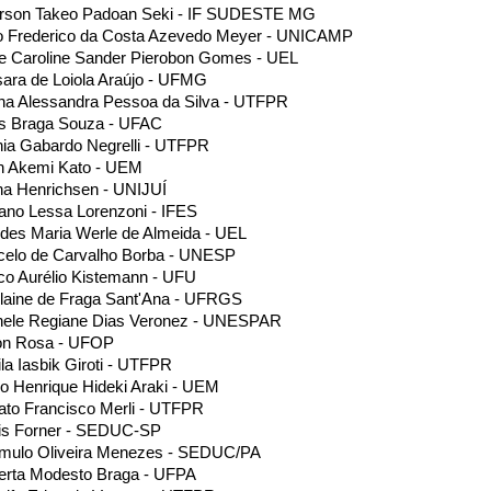
erson Takeo Padoan Seki - IF SUDESTE MG
o Frederico da Costa Azevedo Meyer - UNICAMP
e Caroline Sander Pierobon Gomes - UEL
ara de Loiola Araújo - UFMG
na Alessandra Pessoa da Silva - UTFPR
is Braga Souza - UFAC
ia Gabardo Negrelli - UTFPR
an Akemi Kato - UEM
a Henrichsen - UNIJUÍ
ano Lessa Lorenzoni - IFES
des Maria Werle de Almeida - UEL
celo de Carvalho Borba - UNESP
o Aurélio Kistemann - UFU
laine de Fraga Sant'Ana - UFRGS
hele Regiane Dias Veronez - UNESPAR
ton Rosa - UFOP
la Iasbik Giroti - UTFPR
o Henrique Hideki Araki - UEM
to Francisco Merli - UTFPR
is Forner - SEDUC-SP
mulo Oliveira Menezes - SEDUC/PA
erta Modesto Braga - UFPA