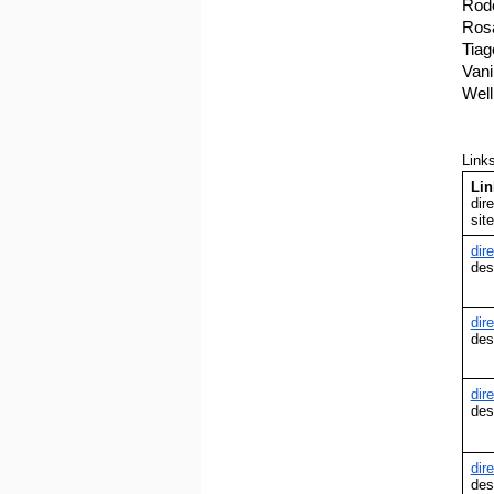
Rod
Ros
Tia
Vani
Well
Link
Lin
dir
sit
dir
des
dir
des
dir
des
dir
des