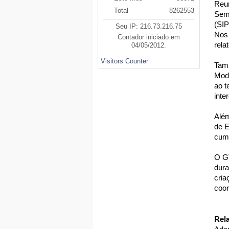
Reun
Total
8262553
Semi
(SIP
Seu IP: 216.73.216.75
Nos 
Contador iniciado em
rela
04/05/2012.
Visitors Counter
Tamb
Mod
ao t
int
Além
de 
cump
O GT
dura
cria
coor
Rel