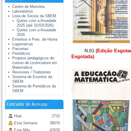
Centro de Memória
Laboratórios
Lista de Sócios da SBEM
Quites com a Anuidade
2025 (até 31/03/2026)
Quites com a Anuidade
2026
Eméritos e Pres. de Honra
Logomarcas
Parcerias
N.01
(Edição Esgota
Periódicos
Esgotada)
Projetos pedagógicos de
cursos de Licenciatura em
Matemática
Revisores / Tradutores
Sistema de Eventos da
SBEM
Sistema de Periódicos da
SBEM
Contador de Acessos
Hoje
2715
Esta Semana
38576
Este Mês
42630