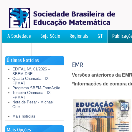
A Sociedade
Seja Sócio
Regionais
GT
Publicaçõ
FormAção
Últimas Notícias
EMR
EDITAL Nº. 01/2026 –
SBEM-DNE
Versões anteriores da EM
Quarta Chamada - IX
FPMAT
*Informações de compra de 
Programa SBEM-FormAção
Terceira Chamada - IX
FPMAT
Nota de Pesar - Michael
Otte
Mais notícias
Mais Opções