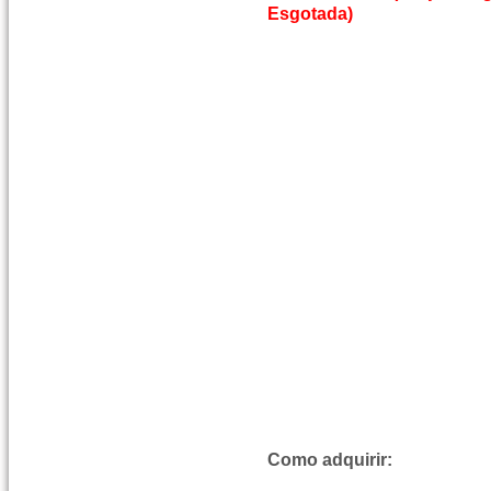
Esgotada)
N. 
Como adquirir: