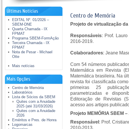
Últimas Notícias
Centro de Memória
EDITAL Nº. 01/2026 –
Projeto de virtualização 
SBEM-DNE
Quarta Chamada - IX
FPMAT
Responsáveis
: Prof. Laur
Programa SBEM-FormAção
2016-2019.
Terceira Chamada - IX
FPMAT
Nota de Pesar - Michael
Colaboradores
: Jeane Mas
Otte
Com 54 números publicados
Mais notícias
Matemática em Revista (
Matemática brasileira. Na úl
Mais Opções
revista foi classificada com
primeiras 25 publicaç
Centro de Memória
Laboratórios
parametrizadas e disponi
Lista de Sócios da SBEM
Editoração de Revistas (
Quites com a Anuidade
acesso aos artigos publicad
2025 (até 31/03/2026)
Quites com a Anuidade
Projeto MEMÓRIA SBEM –
2026
Eméritos e Pres. de Honra
Responsável
: Prof. Cristi
Logomarcas
2010-2013.