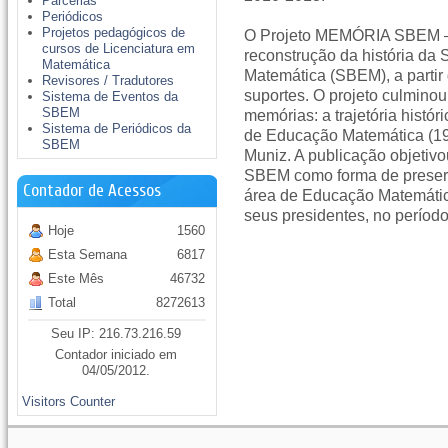
Parcerias
Periódicos
Projetos pedagógicos de
O Projeto MEMÓRIA SBEM – 2
cursos de Licenciatura em
reconstrução da história da
Matemática
Matemática (SBEM), a partir
Revisores / Tradutores
suportes. O projeto culminou
Sistema de Eventos da
SBEM
memórias: a trajetória histó
Sistema de Periódicos da
de Educação Matemática (19
SBEM
Muniz. A publicação objetivou
SBEM como forma de preserv
Contador de Acessos
área de Educação Matemática 
seus presidentes, no períod
Hoje
1560
Esta Semana
6817
Este Mês
46732
Total
8272613
Seu IP: 216.73.216.59
Contador iniciado em
04/05/2012.
Visitors Counter