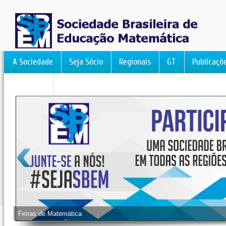
A Sociedade
Seja Sócio
Regionais
GT
Publicaçõ
FormAção
Feiras de Matemática