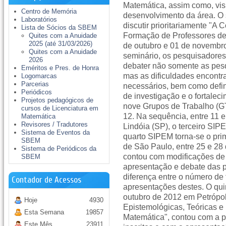
Matemática, assim como, vi
Centro de Memória
desenvolvimento da área. O
Laboratórios
discutir prioritariamente "A
Lista de Sócios da SBEM
Formação de Professores de 
Quites com a Anuidade
2025 (até 31/03/2026)
de outubro e 01 de novembr
Quites com a Anuidade
seminário, os pesquisadores
2026
debater não somente as pes
Eméritos e Pres. de Honra
mas as dificuldades encontr
Logomarcas
Parcerias
necessários, bem como defin
Periódicos
de investigação e o fortalec
Projetos pedagógicos de
nove Grupos de Trabalho (G
cursos de Licenciatura em
12. Na sequência, entre 11 
Matemática
Revisores / Tradutores
Lindóia (SP), o terceiro SI
Sistema de Eventos da
quarto SIPEM torna-se o prim
SBEM
de São Paulo, entre 25 e 28 
Sistema de Periódicos da
contou com modificações de 
SBEM
apresentação e debate das 
diferença entre o número de
Contador de Acessos
apresentações destes. O qui
outubro de 2012 em Petrópol
Hoje
4930
Epistemológicas, Teóricas 
Esta Semana
19857
Matemática", contou com a p
Este Mês
23911