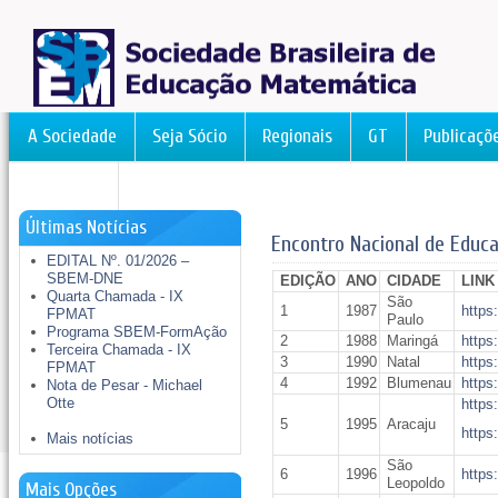
A Sociedade
Seja Sócio
Regionais
GT
Publicaçõ
FormAção
Últimas Notícias
Encontro Nacional de Educ
EDITAL Nº. 01/2026 –
SBEM-DNE
EDIÇÃO
ANO
CIDADE
LINK
Quarta Chamada - IX
São
1
1987
https
FPMAT
Paulo
Programa SBEM-FormAção
2
1988
Maringá
https
Terceira Chamada - IX
3
1990
Natal
https
FPMAT
4
1992
Blumenau
https
Nota de Pesar - Michael
Otte
https
5
1995
Aracaju
https
Mais notícias
São
6
1996
https
Leopoldo
Mais Opções