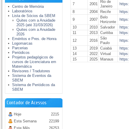
Rio de
7
2001
https
Janeiro
Centro de Memória
Laboratórios
8
2004
Recife
https
Lista de Sócios da SBEM
Belo
9
2007
https
Quites com a Anuidade
Horizonte
2025 (até 31/03/2026)
10
2010
Salvador
https
Quites com a Anuidade
11
2013
Curitiba
https
2026
São
Eméritos e Pres. de Honra
12
2016
https
Paulo
Logomarcas
Parcerias
13
2019
Cuiabá
https
Periódicos
14
2022
Virtual
https
Projetos pedagógicos de
15
2025
Manaus
https
cursos de Licenciatura em
Matemática
Revisores / Tradutores
Sistema de Eventos da
SBEM
Sistema de Periódicos da
SBEM
Contador de Acessos
Hoje
2215
Esta Semana
22199
Este Mês
26253