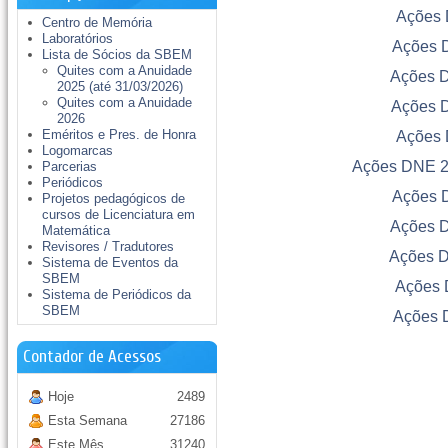
Ações D
Centro de Memória
Laboratórios
Ações D
Lista de Sócios da SBEM
Quites com a Anuidade
Ações D
2025 (até 31/03/2026)
Quites com a Anuidade
Ações D
2026
Eméritos e Pres. de Honra
Ações D
Logomarcas
Ações DNE 20
Parcerias
Periódicos
Ações D
Projetos pedagógicos de
cursos de Licenciatura em
Ações D
Matemática
Revisores / Tradutores
Ações D
Sistema de Eventos da
SBEM
Ações 
Sistema de Periódicos da
SBEM
Ações D
Contador de Acessos
Hoje
2489
Esta Semana
27186
Este Mês
31240