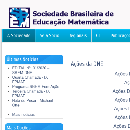
A Sociedade
Seja Sócio
Regionais
GT
Publicaçõ
FormAção
Últimas Notícias
Ações da DNE
EDITAL Nº. 01/2026 –
SBEM-DNE
Ações D
Quarta Chamada - IX
FPMAT
Aç
Programa SBEM-FormAção
Ações D
Terceira Chamada - IX
FPMAT
Ações D
Nota de Pesar - Michael
Otte
Ações D
Mais notícias
Ações D
Ações D
Mais Opções