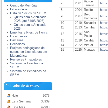
Rio de
7
2001
https
Janeiro
Centro de Memória
Laboratórios
8
2004
Recife
https
Lista de Sócios da SBEM
Belo
9
2007
https
Quites com a Anuidade
Horizonte
2025 (até 31/03/2026)
10
2010
Salvador
https
Quites com a Anuidade
11
2013
Curitiba
https
2026
São
Eméritos e Pres. de Honra
12
2016
https
Paulo
Logomarcas
Parcerias
13
2019
Cuiabá
https
Periódicos
14
2022
Virtual
https
Projetos pedagógicos de
15
2025
Manaus
https
cursos de Licenciatura em
Matemática
Revisores / Tradutores
Sistema de Eventos da
SBEM
Sistema de Periódicos da
SBEM
Contador de Acessos
Hoje
3078
Esta Semana
38939
Este Mês
42993