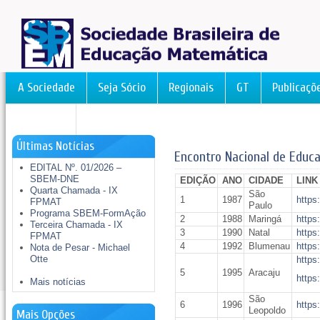
A Sociedade
Seja Sócio
Regionais
GT
Publicaçõ
FormAção
Últimas Notícias
Encontro Nacional de Educ
EDITAL Nº. 01/2026 –
SBEM-DNE
EDIÇÃO
ANO
CIDADE
LINK
Quarta Chamada - IX
São
1
1987
https
FPMAT
Paulo
Programa SBEM-FormAção
2
1988
Maringá
https
Terceira Chamada - IX
3
1990
Natal
https
FPMAT
4
1992
Blumenau
https
Nota de Pesar - Michael
Otte
https
5
1995
Aracaju
https
Mais notícias
São
6
1996
https
Leopoldo
Mais Opções