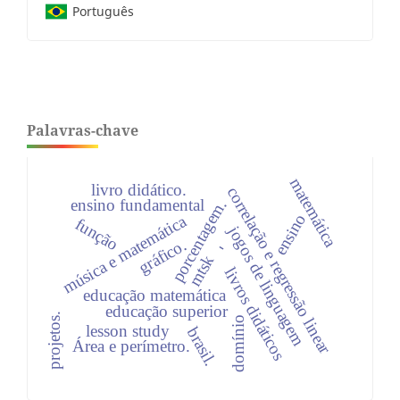
Português
Palavras-chave
matemática
livro didático.
correlação e regressão linear
ensino fundamental
porcentagem.
ensino
música e matemática
função
jogos de linguagem
gráfico.
-
mtsk
livros didáticos
educação matemática
educação superior
projetos.
domínio
lesson study
brasil.
Área e perímetro.