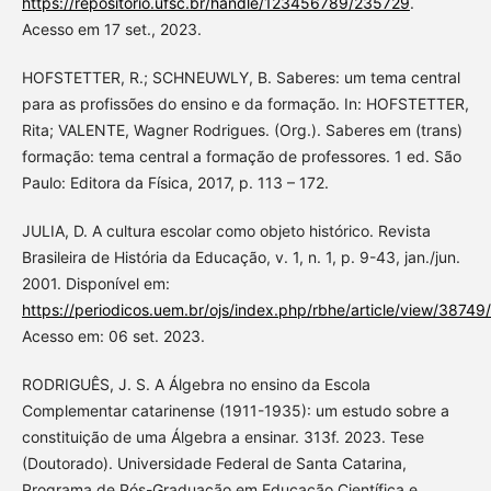
https://repositorio.ufsc.br/handle/123456789/235729
.
Acesso em 17 set., 2023.
HOFSTETTER, R.; SCHNEUWLY, B. Saberes: um tema central
para as profissões do ensino e da formação. In: HOFSTETTER,
Rita; VALENTE, Wagner Rodrigues. (Org.). Saberes em (trans)
formação: tema central a formação de professores. 1 ed. São
Paulo: Editora da Física, 2017, p. 113 – 172.
JULIA, D. A cultura escolar como objeto histórico. Revista
Brasileira de História da Educação, v. 1, n. 1, p. 9-43, jan./jun.
2001. Disponível em:
https://periodicos.uem.br/ojs/index.php/rbhe/article/view/3874
Acesso em: 06 set. 2023.
RODRIGUÊS, J. S. A Álgebra no ensino da Escola
Complementar catarinense (1911-1935): um estudo sobre a
constituição de uma Álgebra a ensinar. 313f. 2023. Tese
(Doutorado). Universidade Federal de Santa Catarina,
Programa de Pós-Graduação em Educação Científica e