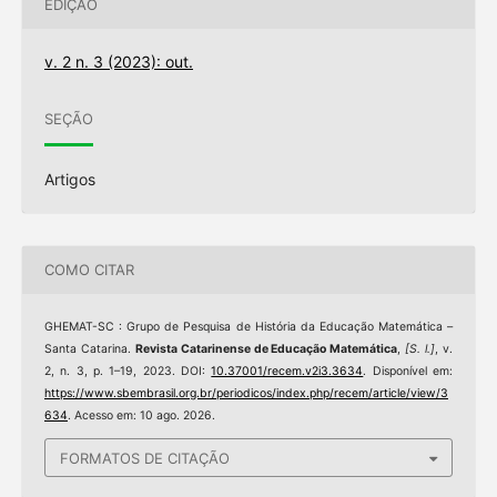
EDIÇÃO
v. 2 n. 3 (2023): out.
SEÇÃO
Artigos
COMO CITAR
GHEMAT-SC : Grupo de Pesquisa de História da Educação Matemática –
Santa Catarina.
Revista Catarinense de Educação Matemática
,
[S. l.]
, v.
2, n. 3, p. 1–19, 2023. DOI:
10.37001/recem.v2i3.3634
. Disponível em:
https://www.sbembrasil.org.br/periodicos/index.php/recem/article/view/3
634
. Acesso em: 10 ago. 2026.
FORMATOS DE CITAÇÃO