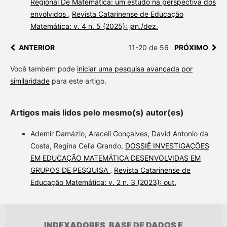
Regional De Matemática: um estudo na perspectiva dos
envolvidos
,
Revista Catarinense de Educação
Matemática: v. 4 n. 5 (2025): jan./dez.
ANTERIOR
11-20 de 56
PRÓXIMO
Você também pode
iniciar uma pesquisa avançada por
similaridade
para este artigo.
Artigos mais lidos pelo mesmo(s) autor(es)
Ademir Damázio, Araceli Gonçalves, David Antonio da
Costa, Regina Celia Grando,
DOSSIÊ INVESTIGAÇÕES
EM EDUCAÇÃO MATEMÁTICA DESENVOLVIDAS EM
GRUPOS DE PESQUISA
,
Revista Catarinense de
Educação Matemática: v. 2 n. 3 (2023): out.
INDEXADORES, BASE DE DADOS E