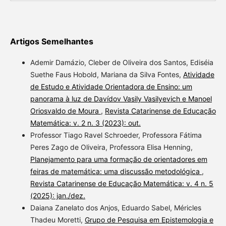
Artigos Semelhantes
Ademir Damázio, Cleber de Oliveira dos Santos, Ediséia
Suethe Faus Hobold, Mariana da Silva Fontes,
Atividade
de Estudo e Atividade Orientadora de Ensino: um
panorama à luz de Davídov Vasily Vasilyevich e Manoel
Oriosvaldo de Moura
,
Revista Catarinense de Educação
Matemática: v. 2 n. 3 (2023): out.
Professor Tiago Ravel Schroeder, Professora Fátima
Peres Zago de Oliveira, Professora Elisa Henning,
Planejamento para uma formação de orientadores em
feiras de matemática: uma discussão metodológica
,
Revista Catarinense de Educação Matemática: v. 4 n. 5
(2025): jan./dez.
Daiana Zanelato dos Anjos, Eduardo Sabel, Méricles
Thadeu Moretti,
Grupo de Pesquisa em Epistemologia e