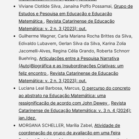
Viviane Clotilde Silva, Janaína Poffo Possamai,
Grupo de
Estudos e Pesquisa em Educação e Educação
Matemática
,
Revista Catarinense de Educação
Matemática: v. 2 n. 3 (2023): out.
Guilherme Wagner, Carla Mariana Rocha Brittes da Silva,
Edivaldo Lubavem, Gerlan Silva da Silva, Karina Zolia
Jacomelli-Alves, Regina Célia Grando, Roberta Schnorr
Buehring,
Articulações entre a Pesquisa Narrativa
(Auto)Biográfica e as Insubordinações Criativas: um
feliz encontro
,
Revista Catarinense de Educação
Matemática: v. 2 n. 3 (2023): out.
Luciana Leal Barbosa, Marcus,
O percurso do concreto
ao abstrato na Educação Matemática: uma
ressignificação de acordo com John Dewey
,
Revista
Catarinense de Educação Matemática: v. 3 n. 4 (2024):
jan./dez.
MORGANA SCHELLER, Marília Zabel,
Atividade de
coordenação de grupo de avaliação em uma Feira