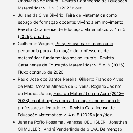
Oriosvaldo de Moura
,
Revista Catarinense de Educação
Matemática: v. 2 n. 3 (2023): out.
Juliana da Silva Silvério,
Feira de Matemática como
espaço de formação docente: vivência em movimento
,
Revista Catarinense de Educação Matemática: v. 4 n. 5
(2025): jan./dez.
Guilherme Wagner,
Perspectiva maker como uma
pedagogia para a formação de professores de
matemática: fundamentos socioculturais
,
Revista
Catarinense de Educação Matemática: v. 5 n. 6 (2026):
Fluxo contínuo de 2026
Paulo Jose dos Santos Pereira, Gilberto Franciso Alves
de Melo, Morane Almeida de Oliveira, Rogerio Jacinto
de Moraes Junior,
Feira de Matemática no Acre (2013–
2023): contribuições para a formação continuada de
professores orientadores
,
Revista Catarinense de
Educação Matemática: v. 4 n. 5 (2025): jan./dez.
Janaína Poffo Possamai, Vanessa OECHSLER , Jonathan
Gil MÜLLER , André Vanderlinde da SILVA,
Da menção