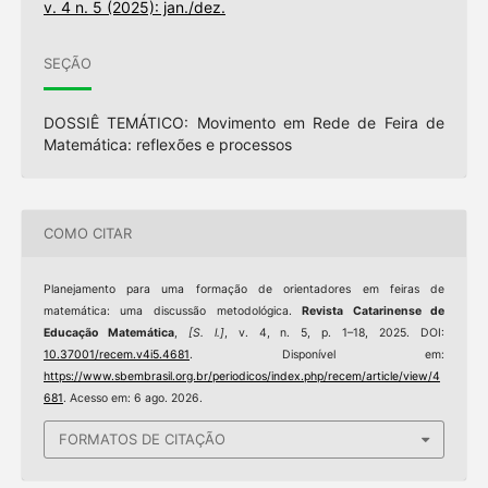
v. 4 n. 5 (2025): jan./dez.
SEÇÃO
DOSSIÊ TEMÁTICO: Movimento em Rede de Feira de
Matemática: reflexões e processos
COMO CITAR
Planejamento para uma formação de orientadores em feiras de
matemática: uma discussão metodológica.
Revista Catarinense de
Educação Matemática
,
[S. l.]
, v. 4, n. 5, p. 1–18, 2025. DOI:
10.37001/recem.v4i5.4681
. Disponível em:
https://www.sbembrasil.org.br/periodicos/index.php/recem/article/view/4
681
. Acesso em: 6 ago. 2026.
FORMATOS DE CITAÇÃO