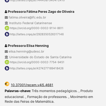
http://lattes.cnpq.br/1444387540472410
Professora Fátima Peres Zago de Oliveira
fatima.oliveira@ifc.edu.br
Instituto Federal Catarinense
https://orcid.org/0000-0002-9114-8611
http://lattes.cnpq.br/2928350526317146
Professora Elisa Henning
elisa.henning@udesc.br
Universidade do Estado de Santa Catarina
https://orcid.org/0000-0002-7754-9451
http://lattes.cnpq.br/4274277189418426
10.37001/recem.v4i5.4681
Palavras-chave:
Três momentos pedagógicos. , Produto
educacional. , Formação de professores. , Movimento em
Rede das Feiras de Matemática.