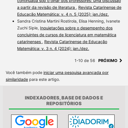
continuada sob o olhar dos professores: uma discussão
a partir da revisão de literatura
,
Revista Catarinense de
Educação Matemática: v. 4 n. 5 (2025): jan./dez.
Sandra Cristina Martini Rostirola, Elisa Henning, Ivanete
Zuchi Siple,
Inquietações sobre o desempenho dos
concluintes de cursos de licenciatura em matemática
catarinenses
,
Revista Catarinense de Educação
Matemática: v. 3 n. 4 (2024): jan./dez.
1-10 de 56
PRÓXIMO
Você também pode
iniciar uma pesquisa avançada por
similaridade
para este artigo.
INDEXADORES, BASE DE DADOS E
REPOSITÓRIOS