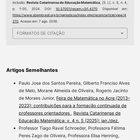
inclusão.
Revista Catarinense de Educação Matemática
,
[S. l.]
, v. 3, n. 4,
p. 1–20, 2024. DOI:
10.37001/recem.v3i1.4270
. Disponível em:
https://www.sbembrasil.org.br/periodicos/index.php/recem/article/view/4
270
. Acesso em: 7 ago. 2026.
FORMATOS DE CITAÇÃO
Artigos Semelhantes
Paulo Jose dos Santos Pereira, Gilberto Franciso Alves
de Melo, Morane Almeida de Oliveira, Rogerio Jacinto
de Moraes Junior,
Feira de Matemática no Acre (2013–
2023): contribuições para a formação continuada de
professores orientadores
,
Revista Catarinense de
Educação Matemática: v. 4 n. 5 (2025): jan./dez.
Professor Tiago Ravel Schroeder, Professora Fátima
Peres Zago de Oliveira, Professora Elisa Henning,