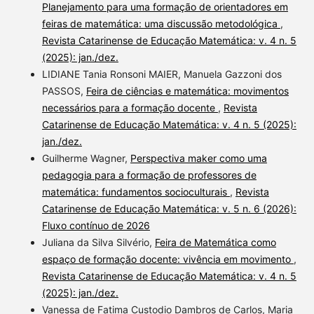
Planejamento para uma formação de orientadores em
feiras de matemática: uma discussão metodológica
,
Revista Catarinense de Educação Matemática: v. 4 n. 5
(2025): jan./dez.
LIDIANE Tania Ronsoni MAIER, Manuela Gazzoni dos
PASSOS,
Feira de ciências e matemática: movimentos
necessários para a formação docente
,
Revista
Catarinense de Educação Matemática: v. 4 n. 5 (2025):
jan./dez.
Guilherme Wagner,
Perspectiva maker como uma
pedagogia para a formação de professores de
matemática: fundamentos socioculturais
,
Revista
Catarinense de Educação Matemática: v. 5 n. 6 (2026):
Fluxo contínuo de 2026
Juliana da Silva Silvério,
Feira de Matemática como
espaço de formação docente: vivência em movimento
,
Revista Catarinense de Educação Matemática: v. 4 n. 5
(2025): jan./dez.
Vanessa de Fatima Custodio Dambros de Carlos, Maria