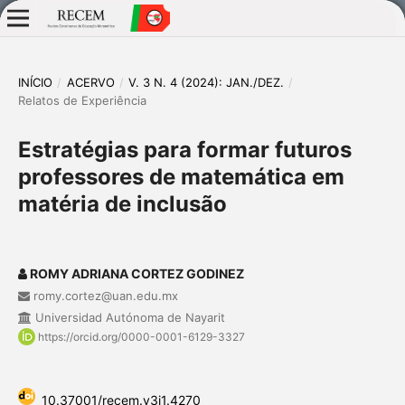
INÍCIO
/
ACERVO
/
V. 3 N. 4 (2024): JAN./DEZ.
/
Relatos de Experiência
Estratégias para formar futuros
professores de matemática em
matéria de inclusão
ROMY ADRIANA CORTEZ GODINEZ
romy.cortez@uan.edu.mx
Universidad Autónoma de Nayarit
https://orcid.org/0000-0001-6129-3327
10.37001/recem.v3i1.4270