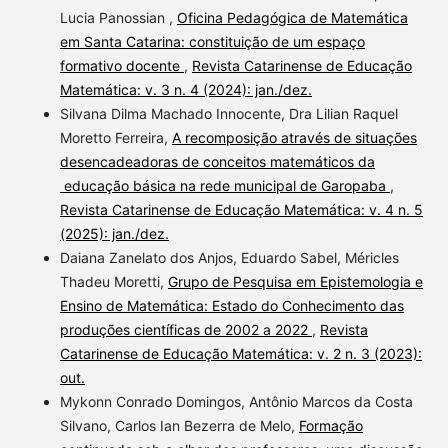
Lucia Panossian ,
Oficina Pedagógica de Matemática
em Santa Catarina: constituição de um espaço
formativo docente
,
Revista Catarinense de Educação
Matemática: v. 3 n. 4 (2024): jan./dez.
Silvana Dilma Machado Innocente, Dra Lilian Raquel
Moretto Ferreira,
A recomposição através de situações
desencadeadoras de conceitos matemáticos da
educação básica na rede municipal de Garopaba
,
Revista Catarinense de Educação Matemática: v. 4 n. 5
(2025): jan./dez.
Daiana Zanelato dos Anjos, Eduardo Sabel, Méricles
Thadeu Moretti,
Grupo de Pesquisa em Epistemologia e
Ensino de Matemática: Estado do Conhecimento das
produções científicas de 2002 a 2022
,
Revista
Catarinense de Educação Matemática: v. 2 n. 3 (2023):
out.
Mykonn Conrado Domingos, Antônio Marcos da Costa
Silvano, Carlos Ian Bezerra de Melo,
Formação