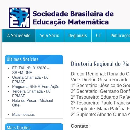
A Sociedade
Seja Sócio
Regionais
GT
Publicaçõ
FormAção
Últimas Notícias
Diretoria Regional do Pia
EDITAL Nº. 01/2026 –
SBEM-DNE
Diretor Regional: Ronaldo 
Quarta Chamada - IX
Vice-Diretor: Gilson Ricardo
FPMAT
1ª Secretária: Jéssica de S
Programa SBEM-FormAção
2º Secretário: Germano Bonf
Terceira Chamada - IX
FPMAT
1º Tesoureiro: Eduardo Rafa
Nota de Pesar - Michael
2º Tesoureiro: Paulo Francis
Otte
1ª Suplente: Maria Patrícia 
2º Suplente: Alberto Cunha 
Mais notícias
Contato
:
Mais Opções