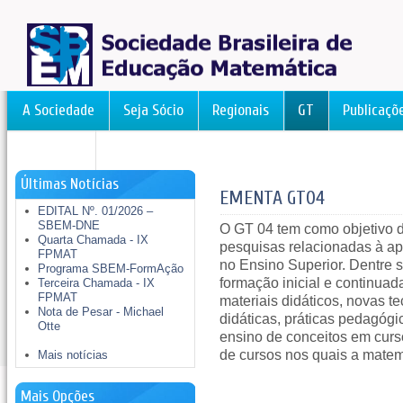
A Sociedade
Seja Sócio
Regionais
GT
Publicaçõ
FormAção
Últimas Notícias
EMENTA GT04
EDITAL Nº. 01/2026 –
SBEM-DNE
O GT 04 tem como objetivo de
Quarta Chamada - IX
pesquisas relacionadas à a
FPMAT
no Ensino Superior. Dentre 
Programa SBEM-FormAção
formação inicial e continua
Terceira Chamada - IX
FPMAT
materiais didáticos, novas t
Nota de Pesar - Michael
didáticas, práticas pedagógi
Otte
ensino de conceitos em curs
de cursos nos quais a matemá
Mais notícias
Mais Opções