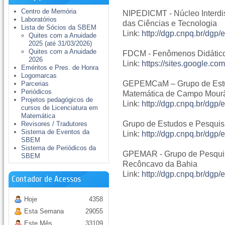
Centro de Memória
NIPEDICMT - Núcleo Interdis
Laboratórios
das Ciências e Tecnologia
Lista de Sócios da SBEM
Link:
http://dgp.cnpq.br/dg
Quites com a Anuidade
2025 (até 31/03/2026)
Quites com a Anuidade
FDCM - Fenômenos Didático
2026
Link:
https://sites.google.co
Eméritos e Pres. de Honra
Logomarcas
GEPEMCaM – Grupo de Estu
Parcerias
Periódicos
Matemática de Campo Mour
Projetos pedagógicos de
Link:
http://dgp.cnpq.br/dg
cursos de Licenciatura em
Matemática
Grupo de Estudos e Pesquis
Revisores / Tradutores
Sistema de Eventos da
Link:
http://dgp.cnpq.br/dg
SBEM
Sistema de Periódicos da
GPEMAR - Grupo de Pesqui
SBEM
Recôncavo da Bahia
Link:
http://dgp.cnpq.br/dg
Contador de Acessos
Hoje
4358
Esta Semana
29055
Este Mês
33109