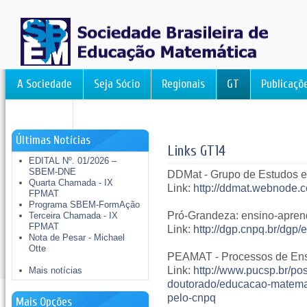
A Sociedade
Seja Sócio
Regionais
GT
Publicaçõ
FormAção
Últimas Notícias
Links GT14
EDITAL Nº. 01/2026 –
SBEM-DNE
DDMat - Grupo de Estudos e
Quarta Chamada - IX
Link:
http://ddmat.webnode.
FPMAT
Programa SBEM-FormAção
Pró-Grandeza: ensino-apre
Terceira Chamada - IX
FPMAT
Link:
http://dgp.cnpq.br/dg
Nota de Pesar - Michael
Otte
PEAMAT - Processos de Ens
Link:
http://www.pucsp.br/po
Mais notícias
doutorado/educacao-matemat
pelo-cnpq
Mais Opções