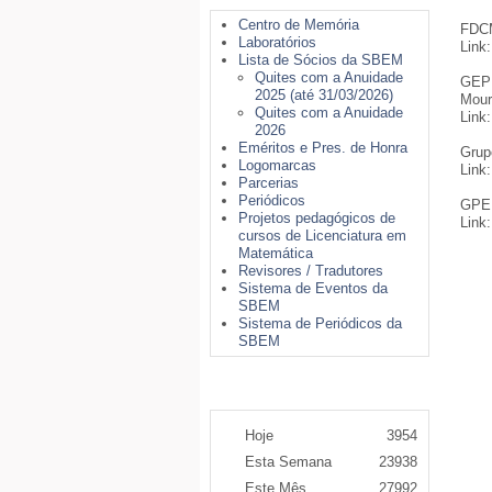
Centro de Memória
FDCM
Laboratórios
Link
Lista de Sócios da SBEM
Quites com a Anuidade
GEPE
2025 (até 31/03/2026)
Mour
Quites com a Anuidade
Link
2026
Eméritos e Pres. de Honra
Grup
Logomarcas
Link
Parcerias
Periódicos
GPEM
Projetos pedagógicos de
Link
cursos de Licenciatura em
Matemática
Revisores / Tradutores
Sistema de Eventos da
SBEM
Sistema de Periódicos da
SBEM
Contador de Acessos
Hoje
3954
Esta Semana
23938
Este Mês
27992