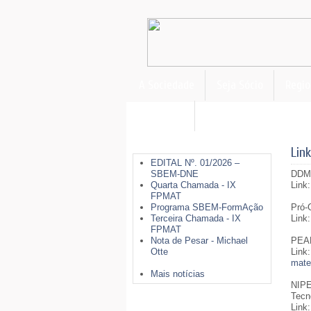
A Sociedade
Seja Sócio
Regio
FormAção
Últimas Notícias
Lin
EDITAL Nº. 01/2026 –
SBEM-DNE
DDMa
Quarta Chamada - IX
Link
FPMAT
Programa SBEM-FormAção
Pró-
Terceira Chamada - IX
Link
FPMAT
Nota de Pesar - Michael
PEAM
Otte
Link
mate
Mais notícias
NIPE
Tecn
Mais Opções
Link