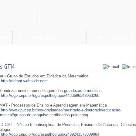
nais
GT
Publicações
Eventos
Anais
Eleições
ks GT14
t - Grupo de Estudos em Didática da Matemática
:
http://ddmat.webnode.com
Grandeza: ensino-aprendizagem das grandezas e medidas
:
http://dgp.cnpq.br/dgp/espelhogrupo/4433696342963268
AT - Processos de Ensino e Aprendizagem em Matemática
:
http://www.pucsp.br/pos-graduacao/mestrado-e-doutorado/educacao-
matica#grupos-de-pesquisa-certificados-pelo-cnpq
DICMT - Núcleo Interdisciplinar de Pesquisa, Ensino e Didática das Ciências
ologia
:
http://dgp.cnpq.br/dgp/espelhogrupo/2489243376809984