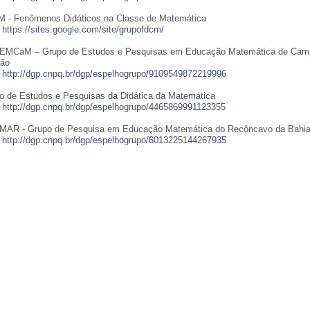
 - Fenômenos Didáticos na Classe de Matemática
:
https://sites.google.com/site/grupofdcm/
MCaM – Grupo de Estudos e Pesquisas em Educação Matemática de Cam
ão
:
http://dgp.cnpq.br/dgp/espelhogrupo/9109549872219996
o de Estudos e Pesquisas da Didática da Matemática
:
http://dgp.cnpq.br/dgp/espelhogrupo/4465869991123355
AR - Grupo de Pesquisa em Educação Matemática do Recôncavo da Bahi
:
http://dgp.cnpq.br/dgp/espelhogrupo/6013225144267935