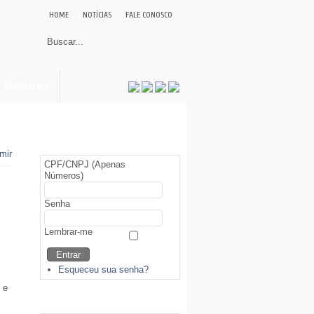
HOME
NOTÍCIAS
FALE CONOSCO
Materiais
Área Restrita (Sócios)
CPF/CNPJ (Apenas
Números)
Senha
Lembrar-me
Esqueceu sua senha?
 e
Biblioteca