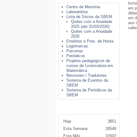
livro
Centro de Memória
em p
Laboratórios
deba
Lista de Sócios da SBEM
em d
Quites com a Anuidade
aos 
2025 (até 31/03/2026)
sabe
Quites com a Anuidade
2026
Eméritos e Pres. de Honra
Logomarcas
Parcerias
Periódicos
Projetos pedagógicos de
cursos de Licenciatura em
Matemática
Revisores / Tradutores
Sistema de Eventos da
SBEM
Sistema de Periódicos da
SBEM
Contador de Acessos
Hoje
3851
Esta Semana
28548
Este Mês
32602