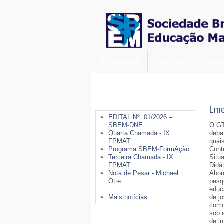
A Sociedade
Seja Sócio
Regio
FormAção
Últimas Notícias
Eme
EDITAL Nº. 01/2026 –
SBEM-DNE
O GT
Quarta Chamada - IX
deba
FPMAT
quai
Programa SBEM-FormAção
Cont
Terceira Chamada - IX
Situ
FPMAT
Didá
Nota de Pesar - Michael
Abor
Otte
pesq
educ
Mais notícias
de j
como
sob 
Mais Opções
de in