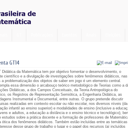
nais
GT
Publicações
Eventos
Anais
Eleições
nta GT14
 Didática da Matemática tem por objetivo fomentar o desenvolvimento, o
te científico e a divulgação de investigações sobre fenômenos didáticos, nas
s a problematização dos objetos de saber em jogo é um elemento central.
empla essa dimensão o arcabouço teórico metodológico de Teorias como a d
ações Didáticas, a dos Campos Conceituais, da Teoria Antropológica do
tico, os Registros de Representação Semiótica, a Engenharia Didática, as
dagens Instrumental e Documental, entre outras. O grupo pretende discutir
uisas realizadas em contexto escolar ou não escolar, nos diversos níveis (da
ação infantil ao ensino superior) e modalidades de ensino (inclusive a educa
ovens e adultos, a educação a distância e o ensino técnico e tecnológico), b
 estudos sobre a prática docente e a formação de professores de Matemátic
a ótica dos fenômenos didáticos. Também estão incluídas entre as temáticas
teresse desse grupo de trabalho o lugar e o papel dos recursos (aí incluídos