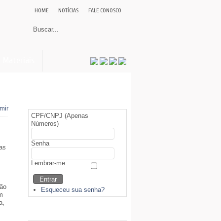
HOME
NOTÍCIAS
FALE CONOSCO
Materiais
Área Restrita (Sócios)
CPF/CNPJ (Apenas
Números)
Senha
as
Lembrar-me
ção
Esqueceu sua senha?
em
a,
Biblioteca