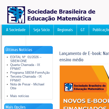
A Sociedade
Seja Sócio
Regionais
GT
Publicaçõ
FormAção
Últimas Notícias
Lançamento de E-book: Nar
EDITAL Nº. 01/2026 –
ensino médio
SBEM-DNE
Quarta Chamada - IX
FPMAT
Programa SBEM-FormAção
Terceira Chamada - IX
FPMAT
Nota de Pesar - Michael
Otte
Mais notícias
Mais Opções