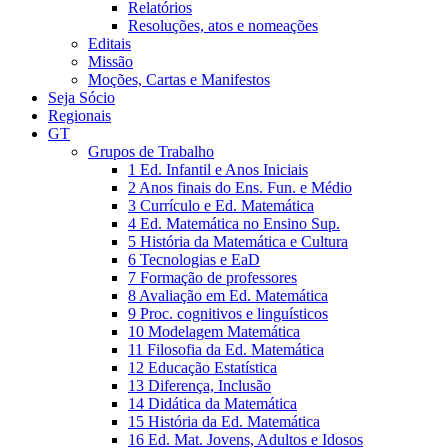
Relatórios
Resoluções, atos e nomeações
Editais
Missão
Moções, Cartas e Manifestos
Seja Sócio
Regionais
GT
Grupos de Trabalho
1 Ed. Infantil e Anos Iniciais
2 Anos finais do Ens. Fun. e Médio
3 Currículo e Ed. Matemática
4 Ed. Matemática no Ensino Sup.
5 História da Matemática e Cultura
6 Tecnologias e EaD
7 Formação de professores
8 Avaliação em Ed. Matemática
9 Proc. cognitivos e linguísticos
10 Modelagem Matemática
11 Filosofia da Ed. Matemática
12 Educação Estatística
13 Diferença, Inclusão
14 Didática da Matemática
15 História da Ed. Matemática
16 Ed. Mat. Jovens, Adultos e Idosos