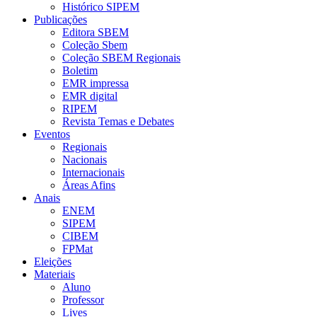
Histórico SIPEM
Publicações
Editora SBEM
Coleção Sbem
Coleção SBEM Regionais
Boletim
EMR impressa
EMR digital
RIPEM
Revista Temas e Debates
Eventos
Regionais
Nacionais
Internacionais
Áreas Afins
Anais
ENEM
SIPEM
CIBEM
FPMat
Eleições
Materiais
Aluno
Professor
Lives