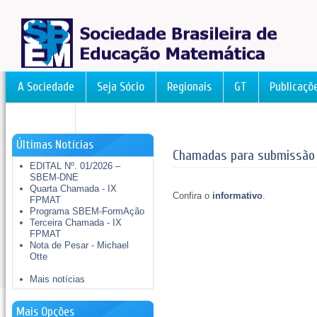
A Sociedade
Seja Sócio
Regionais
GT
Publicaçõ
FormAção
Últimas Notícias
Chamadas para submissão d
EDITAL Nº. 01/2026 –
SBEM-DNE
Quarta Chamada - IX
Confira o
informativo
.
FPMAT
Programa SBEM-FormAção
Terceira Chamada - IX
FPMAT
Nota de Pesar - Michael
Otte
Mais notícias
Mais Opções