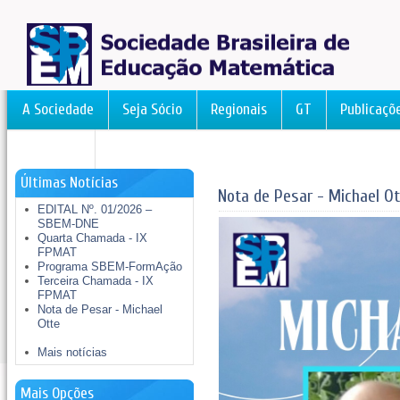
A Sociedade
Seja Sócio
Regionais
GT
Publicaçõ
FormAção
Últimas Notícias
Nota de Pesar - Michael O
EDITAL Nº. 01/2026 –
SBEM-DNE
Quarta Chamada - IX
FPMAT
Programa SBEM-FormAção
Terceira Chamada - IX
FPMAT
Nota de Pesar - Michael
Otte
Mais notícias
Mais Opções