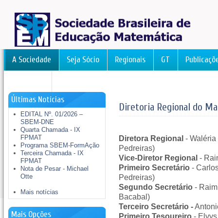
A Sociedade
Seja Sócio
Regionais
GT
Publicaçõ
FormAção
Últimas Notícias
Diretoria Regional do M
EDITAL Nº. 01/2026 –
SBEM-DNE
Quarta Chamada - IX
FPMAT
Diretora Regional
- Waléria
Programa SBEM-FormAção
Pedreiras)
Terceira Chamada - IX
Vice-Diretor Regional
- Rai
FPMAT
Primeiro Secretário
- Carlo
Nota de Pesar - Michael
Otte
Pedreiras)
Segundo Secretário
- Raim
Mais notícias
Bacabal)
Terceiro Secretário -
Antoni
Mais Opções
Primeiro Tesoureiro
- Elvys