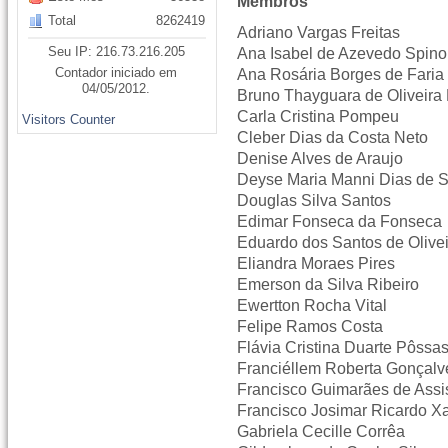
Membros
Total
8262419
Adriano Vargas Freitas
Seu IP: 216.73.216.205
Ana Isabel de Azevedo Spino
Contador iniciado em
Ana Rosária Borges de Faria
04/05/2012.
Bruno Thayguara de Oliveira 
Carla Cristina Pompeu
Visitors Counter
Cleber Dias da Costa Neto
Denise Alves de Araujo
Deyse Maria Manni Dias de 
Douglas Silva Santos
Edimar Fonseca da Fonseca
Eduardo dos Santos de Olive
Eliandra Moraes Pires
Emerson da Silva Ribeiro
Ewertton Rocha Vital
Felipe Ramos Costa
Flávia Cristina Duarte Pôssa
Franciéllem Roberta Gonçalv
Francisco Guimarães de Assi
Francisco Josimar Ricardo Xa
Gabriela Cecille Corrêa