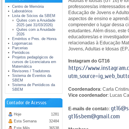
Adultas e Idosas (GT 16) é f
professores/as interessados 
Centro de Memória
Laboratórios
Educação de Jovens e Adultos 
Lista de Sócios da SBEM
aspectos de ensino e aprend
Quites com a Anuidade
compreender o lugar dessa ci
2025 (até 31/03/2026)
Quites com a Anuidade
estudantes. Além disso, este
2026
educadores/as e investigado
Eméritos e Pres. de Honra
relacionadas à Educação Ma
Logomarcas
Parcerias
Jovens, Adultas e Idosas (EPJ
Periódicos
Projetos pedagógicos de
Instagram do GT16
cursos de Licenciatura em
Matemática
https://www.instagram.
Revisores / Tradutores
utm_source=ig_web_but
Sistema de Eventos da
SBEM
Sistema de Periódicos da
Coordenadora
: Carla Crist
SBEM
Vice coordenador
: Lucas C
Contador de Acessos
gt16@s
E-mails de contat
o:
Hoje
1281
gt16sbem@gmail.com
Esta Semana
32484
Este Mês
36538