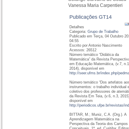
Vanessa Maria Carpentieri
Publicações GT14
Detalhes
Categoria:
Grupo de Trabalho
Publicado em Terça, 04 Outubro 20
04:55
Escrito por Antonio Nascimento
Acessos: 26512
Número temático “Didática da
Matemática” da Revista Perspectiv
em Educação Matemática, (v.7, n.1
2014), disponível em
http://seer.ufms.br/index.php/pedm
Número temático “Dos artefatos ao
instrumentos: o trabalho individual 
coletivo dos professores de atemát
da Revista Em Teia, (v.6, n.3, 2015
disponível em
http://periodicos.ufpe.br/revistas/
BITTAR, M.; Muniz, C.A. (Org.). A
Aprendizagem Matemática na
Perspectiva da Teoria dos Campos
Conceituais. 1ª. ed. Curitiba: Editor