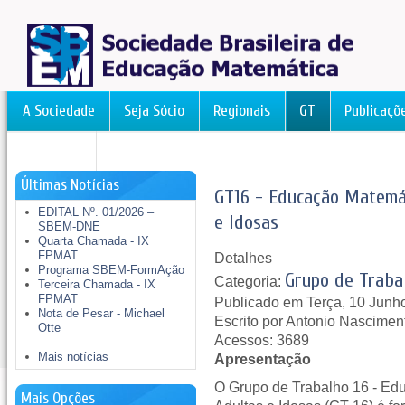
A Sociedade
Seja Sócio
Regionais
GT
Publicaçõ
FormAção
Últimas Notícias
GT16 - Educação Matemá
EDITAL Nº. 01/2026 –
e Idosas
SBEM-DNE
Quarta Chamada - IX
FPMAT
Detalhes
Programa SBEM-FormAção
Grupo de Traba
Categoria:
Terceira Chamada - IX
FPMAT
Publicado em Terça, 10 Junh
Nota de Pesar - Michael
Escrito por Antonio Nascimen
Otte
Acessos: 3689
Mais notícias
Apresentação
O Grupo de Trabalho 16 - E
Mais Opções