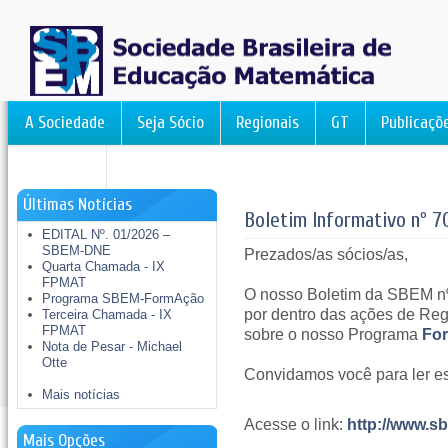
A Sociedade
Seja Sócio
Regionais
GT
Publicaçõ
FormAção
Últimas Notícias
Boletim Informativo nº 7
EDITAL Nº. 01/2026 –
SBEM-DNE
Prezados/as sócios/as,
Quarta Chamada - IX
FPMAT
O nosso Boletim da SBEM nº 
Programa SBEM-FormAção
por dentro das ações de Reg
Terceira Chamada - IX
FPMAT
sobre o nosso Programa
Fo
Nota de Pesar - Michael
Otte
Convidamos você para ler es
Mais notícias
Acesse o link:
http://www.sb
Mais Opções