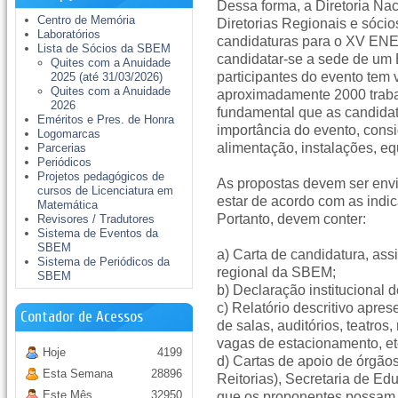
Dessa forma, a Diretoria Na
Centro de Memória
Diretorias Regionais e sóci
Laboratórios
candidaturas para o XV ENE
Lista de Sócios da SBEM
candidatar-se a sede de um
Quites com a Anuidade
participantes do evento tem
2025 (até 31/03/2026)
Quites com a Anuidade
aproximadamente 2000 trab
2026
fundamental que as candida
Eméritos e Pres. de Honra
importância do evento, cons
Logomarcas
alimentação, instalações, eq
Parcerias
Periódicos
Projetos pedagógicos de
As propostas devem ser env
cursos de Licenciatura em
estar de acordo com as ind
Matemática
Portanto, devem conter:
Revisores / Tradutores
Sistema de Eventos da
SBEM
a) Carta de candidatura, ass
Sistema de Periódicos da
regional da SBEM;
SBEM
b) Declaração institucional
c) Relatório descritivo apres
Contador de Acessos
de salas, auditórios, teatros
vagas de estacionamento, etc
Hoje
4199
d) Cartas de apoio de órgãos
Esta Semana
28896
Reitorias), Secretaria de Ed
Este Mês
32950
que os proponentes possam 