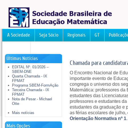
A Sociedade
Seja Sócio
Regionais
GT
Publicaçõ
FormAção
Últimas Notícias
Chamada para candidatur
EDITAL Nº. 01/2026 –
SBEM-DNE
O Encontro Nacional de Ed
Quarta Chamada - IX
importante evento de Educaç
FPMAT
congrega o universo dos se
Programa SBEM-FormAção
Matemática: professores da 
Terceira Chamada - IX
FPMAT
estudantes das Licenciatur
Nota de Pesar - Michael
professores e estudantes da
Otte
estudantes da graduação e p
as férias escolares de julho
Mais notícias
Orientação Normativa nº 1
.
Mais Opções