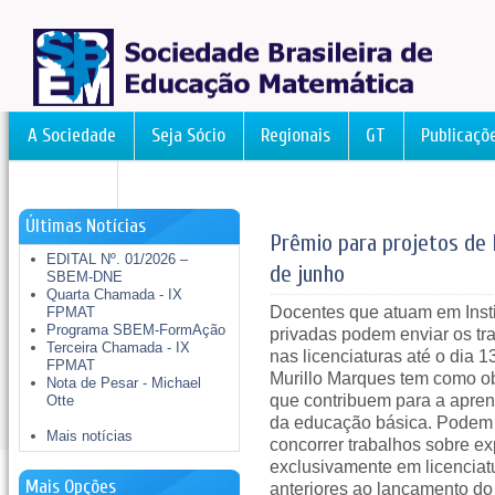
A Sociedade
Seja Sócio
Regionais
GT
Publicaçõ
FormAção
Últimas Notícias
Prêmio para projetos de l
EDITAL Nº. 01/2026 –
de junho
SBEM-DNE
Quarta Chamada - IX
Docentes que atuam em Insti
FPMAT
Programa SBEM-FormAção
privadas podem enviar os tr
Terceira Chamada - IX
nas licenciaturas até o dia
FPMAT
Murillo Marques tem como obj
Nota de Pesar - Michael
que contribuem para a apren
Otte
da educação básica. Podem
Mais notícias
concorrer trabalhos sobre ex
exclusivamente em licenciatu
Mais Opções
anteriores ao lançamento do 