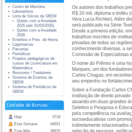
Centro de Memória
Os autores dos trabalhos p
Laboratórios
R$ 20 mil, diploma e troféu (r
Lista de Sócios da SBEM
Vera Lucia Richter). Além d
Quites com a Anuidade
será publicado na Série Tex
2025 (até 31/03/2026)
Quites com a Anuidade
Desde a primeira edição, e
2026
trabalhos inscritos de instit
Eméritos e Pres. de Honra
privadas de todas as regiõe
Logomarcas
conhecimento diversas, a se
Parcerias
Periódicos
Comissão de Especialistas e
Projetos pedagógicos de
O nome do Prêmio é uma ho
cursos de Licenciatura em
Matemática
Marques, um dos fundadores
Revisores / Tradutores
Carlos Chagas, em reconheci
Sistema de Eventos da
seu empenho no fortalecimen
SBEM
Sistema de Periódicos da
Sobre a Fundação Carlos C
SBEM
instituição de direito privad
atuando em duas grandes ár
Contador de Acessos
Seletivo e Pesquisa e Educ
pela competência na avalia
Hoje
3718
socioeducativas com promoç
Esta Semana
34921
indiretamente relacionados 
seleção de pessoas, política
Este Mês
38975