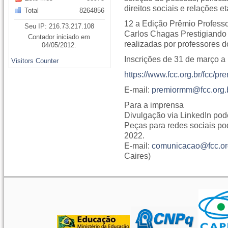
direitos sociais e relações et
Total
8264856
12 a Edição Prêmio Profess
Seu IP: 216.73.217.108
Carlos Chagas Prestigiando 
Contador iniciado em
realizadas por professores d
04/05/2012.
Inscrições de 31 de março a
Visitors Counter
https://www.fcc.org.br/fcc/p
E-mail:
premiormm@fcc.org.
Para a imprensa
Divulgação via LinkedIn pode
Peças para redes sociais 
2022.
E-mail:
comunicacao@fcc.or
Caires)