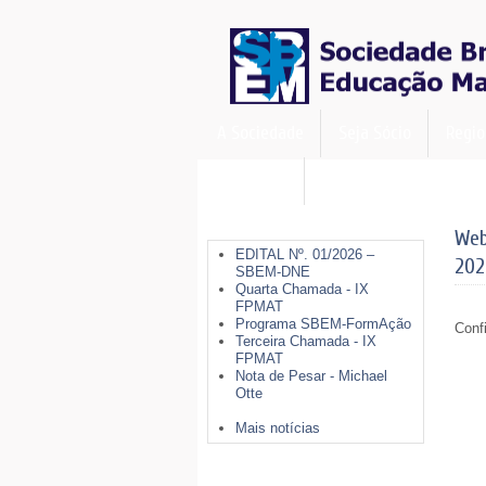
A Sociedade
Seja Sócio
Regio
FormAção
Últimas Notícias
Web
EDITAL Nº. 01/2026 –
202
SBEM-DNE
Quarta Chamada - IX
FPMAT
Programa SBEM-FormAção
Conf
Terceira Chamada - IX
FPMAT
Nota de Pesar - Michael
Otte
Mais notícias
Mais Opções