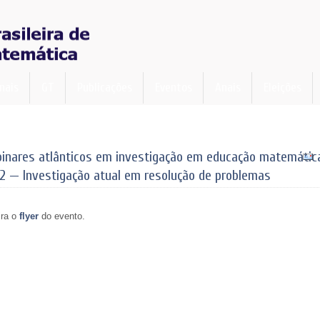
nais
GT
Publicações
Eventos
Anais
Eleições
inares atlânticos em investigação em educação matemátic
2 — Investigação atual em resolução de problemas
ira o
flyer
do evento.