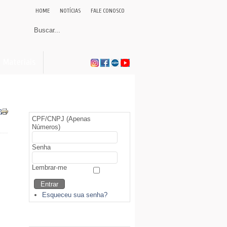
HOME
NOTÍCIAS
FALE CONOSCO
Materiais
Área Restrita (Sócios)
a
CPF/CNPJ (Apenas
Números)
Senha
Lembrar-me
Esqueceu sua senha?
Biblioteca